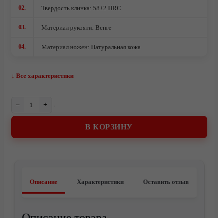
Ножи кованые из стали 95Х18
02.
Твердость клинка: 58±2 HRC
Ножи из стали AUS10Co
03.
Материал рукояти: Венге
Ножи кованые из стали Х12МФ
04.
Материал ножен: Натуральная кожа
↓ Все характеристики
–
+
В КОРЗИНУ
Описание
Характеристики
Оставить отзыв
О компании
Описание товара