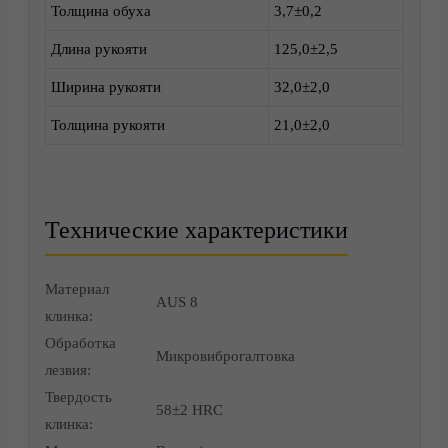
Толщина обуха
3,7±0,2
Длина рукояти
125,0±2,5
Доставка
Ширина рукояти
32,0±2,0
Толщина рукояти
21,0±2,0
Технические характеристики
Материал
AUS 8
клинка:
Обработка
Микровиброгалтовка
лезвия:
Твердость
Корзина
58±2 HRC
клинка: