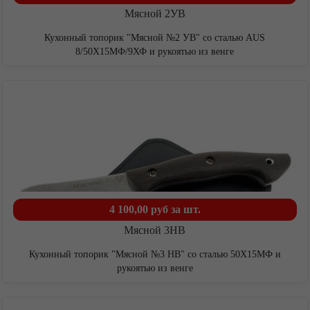
Ножи для выживания
Мясной 2УВ
Мачете
Кухонный топорик "Мясной №2 УВ" со сталью AUS
8/50Х15МФ/9ХФ и рукоятью из венге
Топоры и тяпки
Метательные ножи
Кухонные ножи
Кухонные ножи из стали VG-10
Подарочные ножи
Городские
Комплектующие под производство ножей
Ножи кованые из стали 95Х18
4 100,00 руб
за шт.
Ножи из стали AUS10Co
Мясной 3НВ
Ножи кованые из стали Х12МФ
Кухонный топорик "Мясной №3 НВ" со сталью 50Х15МФ и
рукоятью из венге