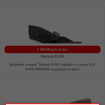
Видео
2 600,00 руб
за шт.
Мясной М НВ
Кухонный топорик "Мясной М НВ" (малый) со сталью AUS
8/50Х15МФ/9ХФ и рукоятью из венге