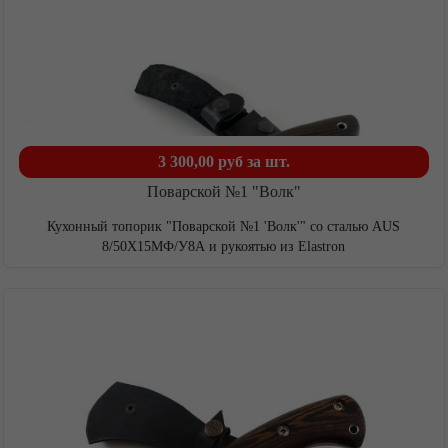
3 300,00 руб
за шт.
Поварской №1 "Волк"
Кухонный топорик "Поварской №1 'Волк'" со сталью AUS
8/50Х15МФ/У8А и рукоятью из Elastron