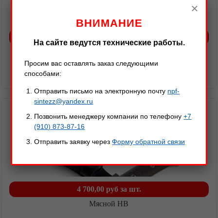
×
ВНИМАНИЕ
2 600,00 руб
за шт.
На сайте ведутся технические работы.
Мясной М УВ
Акции
Просим вас оставлять заказ следующими
Кухонный топорик "Мясной М УВ" (малый) со сталью У8А и
способами:
рукоятью из венге
Отправить письмо на электронную почту
npf-
sintezz@yandex.ru
Позвонить менеджеру компании по телефону
+7
(910) 873-87-16
Отправить заявку через
Форму обратной связи
4 700,00 руб
за шт.
Мясной НВ