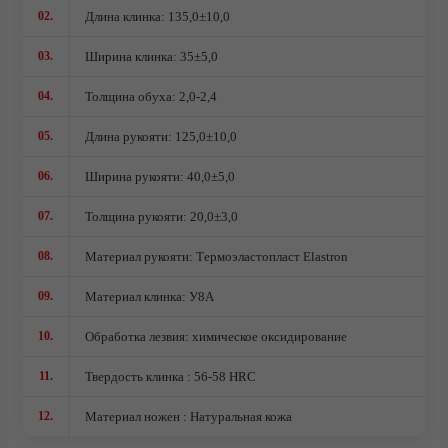
Ножи кованые из стали 95Х18
02.
Длина клинка: 135,0±10,0
Ножи из стали AUS10Co
03.
Ширина клинка: 35±5,0
Ножи кованые из стали Х12МФ
04.
Толщина обуха: 2,0-2,4
05.
Длина рукояти: 125,0±10,0
06.
Ширина рукояти: 40,0±5,0
07.
Толщина рукояти: 20,0±3,0
08.
Материал рукояти: Термоэластопласт Elastron
09.
Материал клинка: У8А
10.
Обработка лезвия: химическое оксидирование
11.
Твердость клинка : 56-58 HRC
12.
Материал ножен : Натуральная кожа
О компании