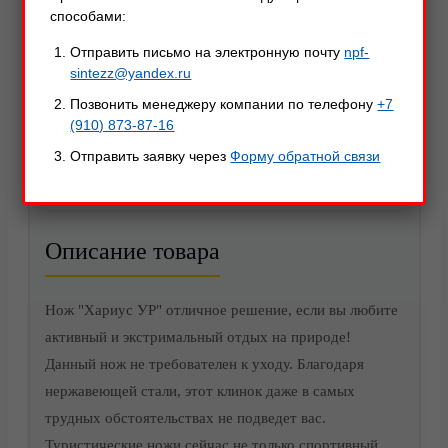
способами:
Отправить письмо на электронную почту
npf-
sintezz@yandex.ru
Позвонить менеджеру компании по телефону
+7
(910) 873-87-16
Отправить заявку через
Форму обратной связи
Описание
Характеристики
Оставить отзыв
Акции
Описание товара
Нож "Хариус УР" отличное решение, если вы любите
активный и экстримальный отдых на природе!
Данный нож не требователен к уходу. Благодаря
нержавеющей стали, этот клинок даже в самых
трудных обстоятельствах не подведет вас.
Туристические ножи сейчас не только спортивный