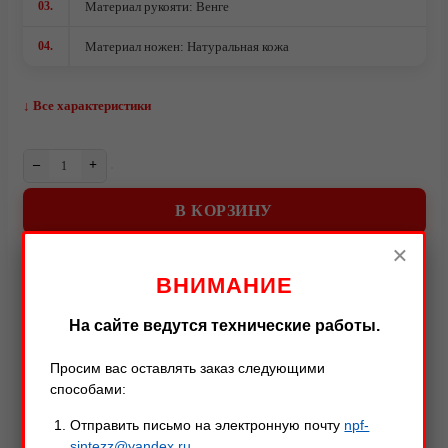
03.
Материал рукояти: Венге
04.
Материал ножен: Натуральная кожа
↓ Все характеристики
–
+
О компании
В КОРЗИНУ
×
ВНИМАНИЕ
Описание
Характеристики
Оставить отзыв
На сайте ведутся технические работы.
Просим вас оставлять заказ следующими
способами:
Описание товара
Отправить письмо на электронную почту
npf-
sintezz@yandex.ru
Видео