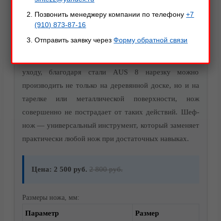
Цельнометаллический кухонный нож «Шеф №1».
Позвонить менеджеру компании по телефону
+7
Протокол испытаний №460 от 13.04.2018
(910) 873-87-16
Отправить заявку через
Форму обратной связи
Нож кухонный «Шеф №1» — отличное решение, если
вы любите готовить! Данный нож не требователен к
уходу, благодаря стали AUS 8 нарезку можно
производить не только на деревянной доске, но и на
тарелке или металлической поверхности, нож
совершенно не пострадает от таких действий. Шеф-
Акции
нож — универсальный инструмент, который заменяет
практически любой нож при достаточных навыках.
Цена: 2 500 руб.
2 800 руб.
Размеры ножа, мм:
Параметр
Размер