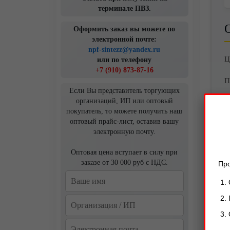
терминале ПВЗ.
Оформить заказ вы можете по
электронной почте:
npf-sintezz@yandex.ru
Ц
или по телефону
+7 (910) 873-87-16
П
Если Вы представитель торгующих
организаций, ИП или оптовый
О
покупатель, то можете получить наш
б
оптовый прайс-лист, оставив вашу
м
электронную почту.
и
Оптовая цена вступает в силу при
заказе от 30 000 руб с НДС.
Про
Р