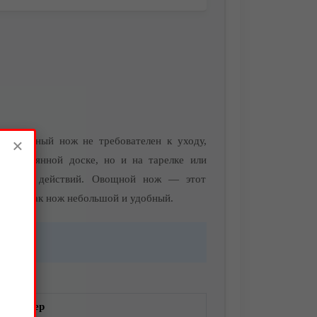
! Данный нож не требователен к уходу,
×
а деревянной доске, но и на тарелке или
от таких действий. Овощной нож — этот
в, так как нож небольшой и удобный.
Размер