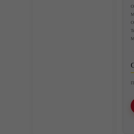
О
М
О
Т
М
О
П