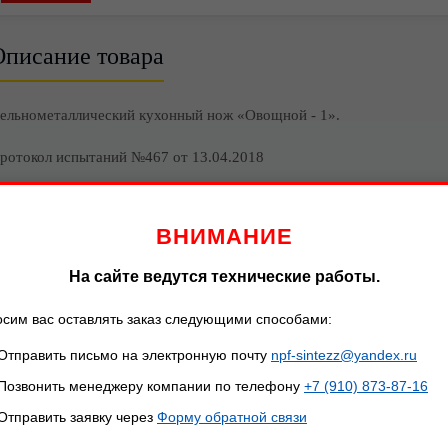
Описание товара
ельнометаллический кухонный нож «Овощной - 1».
ротокол испытаний №467 от 13.04.2018
вощной нож №1 — отличное решение, если вы любите готовить
лагодаря стали AUS 8 нарезку можно производить не только н
ВНИМАНИЕ
еталлической поверхности, нож совершенно не пострадает 
На сайте ведутся технические работы.
нструмент предназначен для резки разнообразных овощей и фрукто
сим вас оставлять заказ следующими способами:
Цена: 1 700 руб.
1 900 руб.
Отправить письмо на электронную почту
npf-sintezz@yandex.ru
Позвонить менеджеру компании по телефону
+7 (910) 873-87-16
азмеры ножа, мм:
Отправить заявку через
Форму обратной связи
Параметр