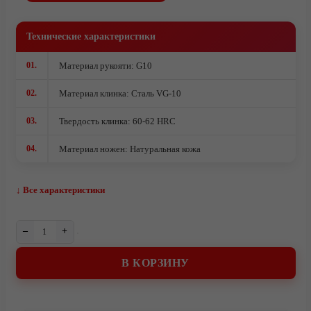
Комплектующие под производство ножей
Ножи кованые из стали 95Х18
Технические характеристики
Ножи из стали AUS10Co
01.
Материал рукояти: G10
Ножи кованые из стали Х12МФ
02.
Материал клинка: Сталь VG-10
03.
Твердость клинка: 60-62 HRC
04.
Материал ножен: Натуральная кожа
↓ Все характеристики
–
+
В КОРЗИНУ