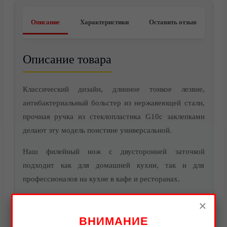
О компании
Описание
Характеристики
Оставить отзыв
Описание товара
Классический дизайн, длинное тонкое лезвие,
антибактериальный больстер из нержавеющей стали,
прочная ручка из стеклопластика G10c заклепками
делают эту модель поистине универсальной.
Наш филейный нож с двусторонней заточкой
подходит как для домашней кухни, так и для
профессионалов на кухне в кафе и ресторанах.
Видео
Идеален для тонкой нарезки рыбного и мясного филе,
×
снятия кожи и отделения мяса от костей.
ВНИМАНИЕ