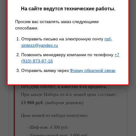
Широкая цветовая гамма расцветки рукояти, позволит
На сайте ведутся технические работы.
Вам подобрать наиболее подходящий цвет под
дизайн вашей кухни.
Просим вас оставлять заказ следующими
способами:
Нож можно мыть в посудомоечной машине.
Отправить письмо на электронную почту
npf-
sintezz@yandex.ru
Для удобства транспортировки, нож комплектуется
Позвонить менеджеру компании по телефону
+7
ножнами из натуральной кожи.
(910) 873-87-16
Отправить заявку через
Форму обратной связи
Данный нож вы можете добавить к нашему
Акции
НАБОРУ КУХОННЫХ НОЖЕЙ 3-Х
ПРЕДМЕТНОМУ, в качестве 4-го предмета.
При заказе Набора из 4-х ножей цена составит:
13 900 руб.
(набором дешевле)
Цена ножей из набора поштучно:
- Шеф-нож: 4 300 руб.
- Универсальный нож: 3 600 руб.