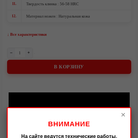
О компании
11.
Твердость клинка : 56-58 HRC
12.
Материал ножен : Натуральная кожа
↓ Все характеристики
–
+
В КОРЗИНУ
Видео
×
ВНИМАНИЕ
На сайте ведутся технические работы.