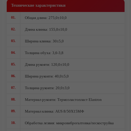
Технические характеристики
Ножи кованые из стали 95Х18
Ножи из стали AUS10Co
01.
Общая длина: 275,0±10,0
Ножи кованые из стали Х12МФ
02.
Длина клинка: 155,0±10,0
03.
Ширина клинка: 30±5,0
04.
Толщина обуха: 3,6-3,8
05.
Длина рукояти: 120,0±10,0
06.
Ширина рукояти: 40,0±5,0
07.
Толщина рукояти: 20,0±3,0
08.
Материал рукояти: Термоэластопласт Elastron
09.
Материал клинка: AUS 8/50Х15МФ
10.
Обработка лезвия: микровиброгалтовка/пескоструйка