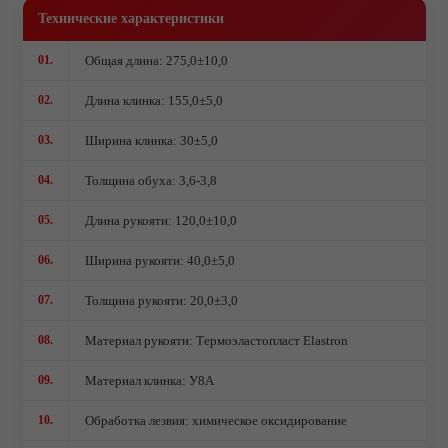
Комплектующие под производство ножей
Технические характеристики
Ножи кованые из стали 95Х18
01.
Общая длина: 275,0±10,0
Ножи из стали AUS10Co
Ножи кованые из стали Х12МФ
02.
Длина клинка: 155,0±5,0
03.
Ширина клинка: 30±5,0
04.
Толщина обуха: 3,6-3,8
05.
Длина рукояти: 120,0±10,0
06.
Ширина рукояти: 40,0±5,0
07.
Толщина рукояти: 20,0±3,0
08.
Материал рукояти: Термоэластопласт Elastron
09.
Материал клинка: У8А
10.
Обработка лезвия: химическое оксидирование