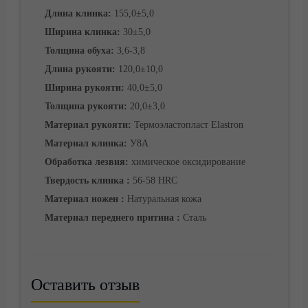
Длина клинка:
155,0±5,0
Ширина клинка:
30±5,0
Корзина
Толщина обуха:
3,6-3,8
Длина рукояти:
120,0±10,0
Ширина рукояти:
40,0±5,0
Толщина рукояти:
20,0±3,0
Материал рукояти:
Термоэластопласт Elastron
Материал клинка:
У8А
Обработка лезвия:
химическое оксидирование
Твердость клинка :
56-58 HRC
Материал ножен :
Натуральная кожа
Материал переднего притина :
Сталь
Оставить отзыв
Контакты