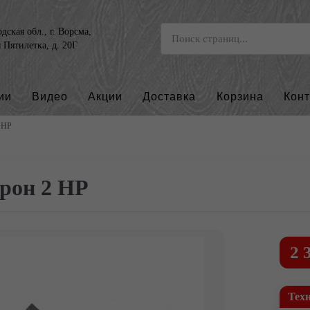
ская обл., г. Ворсма,
я Пятилетка, д. 20Г
ии
Видео
Акции
Доставка
Корзина
Кон
 НР
рон 2 НР
2 
Тех