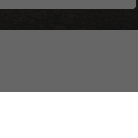
8 (910) 873-87-16
npf-sintezz@yandex.ru