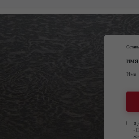
Оставь
ИМЯ
Я 
«Н
ко