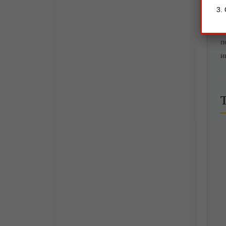
Н
н
н
п
и