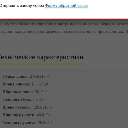
ож "Ворон 2 НР" отличное решение, если вы любите активный и э
Отправить заявку через
Форму обратной связи
ож не требователен к уходу. Благодаря нержавеющей стали, этот к
е подведет вас. Туристические ножи сейчас не только спортивный а
ользуется большим спросом у экстремалов, но также нередко не ос
нтернет магазине представлены ножи собственного производства. В
Технические характеристики
Общая длина:
275,0±10,0
Длина клинка:
155,0±5,0
Ширина клинка:
30±5,0
Толщина обуха:
3,6-3,8
Длина рукояти:
120,0±10,0
Ширина рукояти:
40,0±5,0
Толщина рукояти:
20,0±3,0