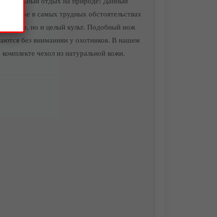
кстримальный отдых на природе! Данный
линок даже в самых трудных обстоятельствах
ксессуар, но и целый культ. Подобный нож
таются без вниманияи у охотников. В нашем
 комплекте чехол из натуральной кожи.