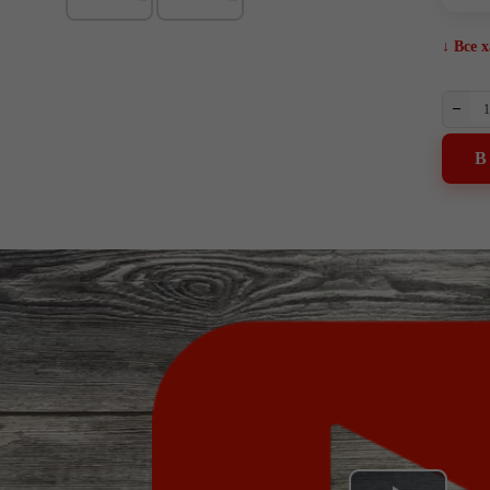
↓ Все 
–
В