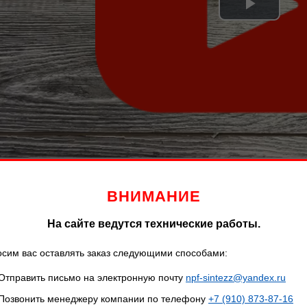
Play
Video
ВНИМАНИЕ
Описание
Характеристики
На сайте ведутся технические работы.
сим вас оставлять заказ следующими способами:
Описание товара
Отправить письмо на электронную почту
npf-sintezz@yandex.ru
Позвонить менеджеру компании по телефону
+7 (910) 873-87-16