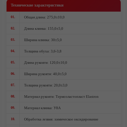
Комплектующие под производство ножей
Технические характеристики
Ножи кованые из стали 95Х18
01.
Общая длина: 275,0±10,0
Ножи из стали AUS10Co
Ножи кованые из стали Х12МФ
02.
Длина клинка: 155,0±5,0
03.
Ширина клинка: 30±5,0
04.
Толщина обуха: 3,6-3,8
05.
Длина рукояти: 120,0±10,0
06.
Ширина рукояти: 40,0±5,0
07.
Толщина рукояти: 20,0±3,0
08.
Материал рукояти: Термоэластопласт Elastron
09.
Материал клинка: У8А
10.
Обработка лезвия: химическое оксидирование