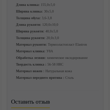
Длина клинка:
155,0±5,0
Ширина клинка:
30±5,0
Корзина
Толщина обуха:
3,6-3,8
Длина рукояти:
120,0±10,0
Ширина рукояти:
40,0±5,0
Толщина рукояти:
20,0±3,0
Материал рукояти:
Термоэластопласт Elastron
Материал клинка:
У8А
Обработка лезвия:
химическое оксидирование
Твердость клинка :
56-58 HRC
Материал ножен :
Натуральная кожа
Материал переднего притина :
Сталь
Оставить отзыв
Контакты