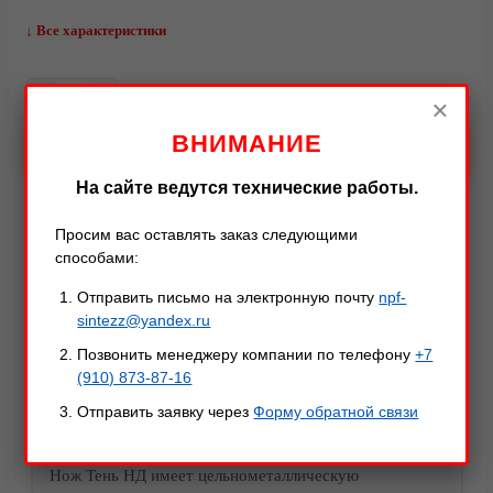
↓ Все характеристики
–
+
×
ВНИМАНИЕ
В КОРЗИНУ
На сайте ведутся технические работы.
Видео
Просим вас оставлять заказ следующими
способами:
Описание
Характеристики
Оставить отзыв
Отправить письмо на электронную почту
npf-
sintezz@yandex.ru
Описание товара
Позвонить менеджеру компании по телефону
+7
(910) 873-87-16
Отправить заявку через
Форму обратной связи
Примечание: Травмоопасная рукоять – отсутствуют
защитные устройства рукояти. П. 5.1.2.7
Нож Тень НД имеет цельнометаллическую