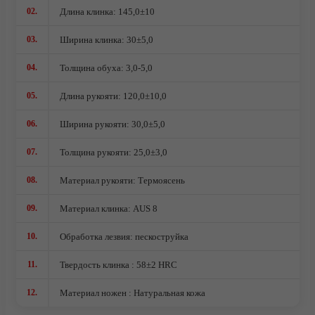
Ножи кованые из стали Х12МФ
02.
Длина клинка: 145,0±10
03.
Ширина клинка: 30±5,0
04.
Толщина обуха: 3,0-5,0
05.
Длина рукояти: 120,0±10,0
06.
Ширина рукояти: 30,0±5,0
07.
Толщина рукояти: 25,0±3,0
08.
Материал рукояти: Термоясень
09.
Материал клинка: AUS 8
О компании
10.
Обработка лезвия: пескоструйка
11.
Твердость клинка : 58±2 HRC
12.
Материал ножен : Натуральная кожа