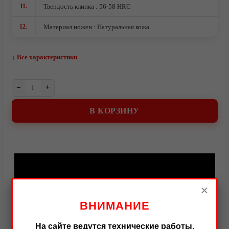
О компании
11.
Твердость клинка : 56-58 HRC
12.
Материал ножен : Натуральная кожа
↓ Все характеристики
–
+
В КОРЗИНУ
Видео
×
ВНИМАНИЕ
На сайте ведутся технические работы.