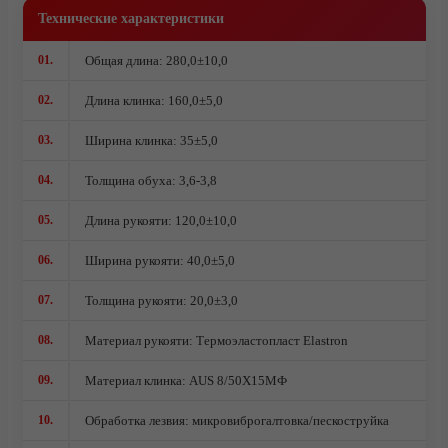
Технические характеристики
Ножи кованые из стали 95Х18
Ножи из стали AUS10Co
01.
Общая длина: 280,0±10,0
Ножи кованые из стали Х12МФ
02.
Длина клинка: 160,0±5,0
03.
Ширина клинка: 35±5,0
04.
Толщина обуха: 3,6-3,8
05.
Длина рукояти: 120,0±10,0
06.
Ширина рукояти: 40,0±5,0
07.
Толщина рукояти: 20,0±3,0
08.
Материал рукояти: Термоэластопласт Elastron
09.
Материал клинка: AUS 8/50Х15МФ
10.
Обработка лезвия: микровиброгалтовка/пескоструйка