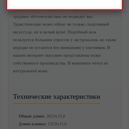
Данный нож не требователен к уходу. Благодаря
нержавеющей стали, этот клинок даже в самых
трудных обстоятельствах не подведет вас.
Акции
Туристические ножи сейчас не только спортивный
аксессуар, но и целый культ. Подобный нож
пользуется большим спросом у экстремалов, но также
нередко не остаются без вниманияи у охотников. В
нашем интернет магазине представлены ножи
собственного производства. В комплекте чехол из
натуральной кожи.
Технические характеристики
Доставка
Общая длина:
265,0±15,0
Длина клинка:
135,0±15,0