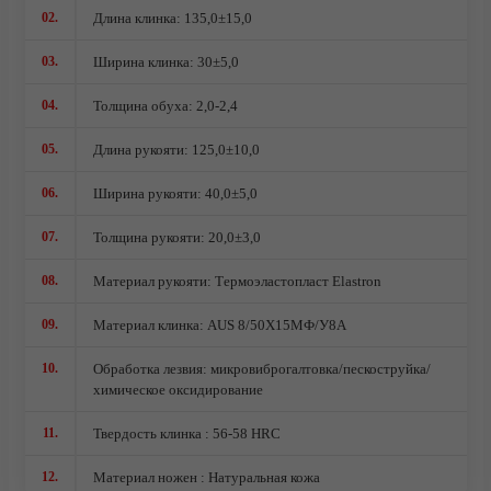
Ножи из стали AUS10Co
02.
Длина клинка: 135,0±15,0
Ножи кованые из стали Х12МФ
03.
Ширина клинка: 30±5,0
04.
Толщина обуха: 2,0-2,4
05.
Длина рукояти: 125,0±10,0
06.
Ширина рукояти: 40,0±5,0
07.
Толщина рукояти: 20,0±3,0
08.
Материал рукояти: Термоэластопласт Elastron
09.
Материал клинка: AUS 8/50Х15МФ/У8А
10.
Обработка лезвия: микровиброгалтовка/пескоструйка/
химическое оксидирование
О компании
11.
Твердость клинка : 56-58 HRC
12.
Материал ножен : Натуральная кожа