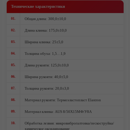
Комплектующие под производство ножей
Технические характеристики
Ножи кованые из стали 95Х18
Ножи из стали AUS10Co
01.
Общая длина: 300,0±10,0
Ножи кованые из стали Х12МФ
02.
Длина клинка: 175,0±10,0
03.
Ширина клинка: 25±5,0
04.
Толщина обуха: 1,5…1,9
05.
Длина рукояти: 125,0±10,0
06.
Ширина рукояти: 40,0±5,0
07.
Толщина рукояти: 20,0±3,0
08.
Материал рукояти: Термоэластопласт Elastron
09.
Материал клинка: AUS 8/50Х15МФ/У8А
10.
Обработка лезвия: микровиброгалтовка/пескоструйка/
химическое оксидирование