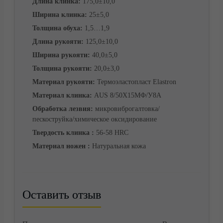
Длина клинка:
175,0±10,0
Ширина клинка:
25±5,0
Корзина
Толщина обуха:
1,5…1,9
Длина рукояти:
125,0±10,0
Ширина рукояти:
40,0±5,0
Толщина рукояти:
20,0±3,0
Материал рукояти:
Термоэластопласт Elastron
Материал клинка:
AUS 8/50Х15МФ/У8А
Обработка лезвия:
микровиброгалтовка/
пескоструйка/химическое оксидирование
Твердость клинка :
56-58 HRC
Материал ножен :
Натуральная кожа
Оставить отзыв
Контакты