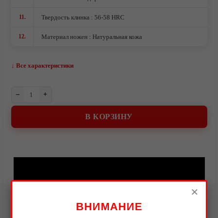
О компании
11.
Твердость клинка : 56-58 HRC
12.
Материал ножен : Натуральная кожа
↓ Все характеристики
–
+
В КОРЗИНУ
Видео
×
ВНИМАНИЕ