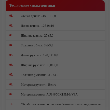
Ножи из стали AUS10Co
Технические характеристики
Ножи кованые из стали Х12МФ
01.
Общая длина: 245,0±10,0
02.
Длина клинка: 125,0±10
03.
Ширина клинка: 25±5,0
04.
Толщина обуха: 3,6-3,8
05.
Длина рукояти: 120,0±10,0
06.
Ширина рукояти: 30,0±5,0
07.
Толщина рукояти: 25,0±3,0
08.
Материал рукояти: Венге
09.
Материал клинка: AUS 8/50Х15МФ/У8А
О компании
10.
Обработка лезвия: полировка/химическое оксидирование