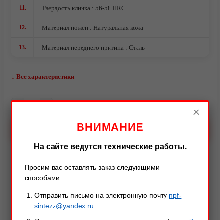
11.
Твердость клинка : 56-58 HRC
12.
Материал ножен : Натуральная кожа
13.
Материал переднего притина : Сталь
↓ Все характеристики
–
+
×
ВНИМАНИЕ
Видео
В КОРЗИНУ
На сайте ведутся технические работы.
Просим вас оставлять заказ следующими
способами:
Описание
Характеристики
Оставить отзыв
Отправить письмо на электронную почту
npf-
sintezz@yandex.ru
Описание товара