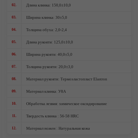
Ножи кованые из стали 95Х18
02.
Длина клинка: 150,0±10,0
Ножи из стали AUS10Co
03.
Ширина клинка: 30±5,0
Ножи кованые из стали Х12МФ
04.
Толщина обуха: 2,0-2,4
05.
Длина рукояти: 125,0±10,0
06.
Ширина рукояти: 40,0±5,0
07.
Толщина рукояти: 20,0±3,0
08.
Материал рукояти: Термоэластопласт Elastron
09.
Материал клинка: У8А
10.
Обработка лезвия: химическое оксидирование
11.
Твердость клинка : 56-58 HRC
12.
Материал ножен : Натуральная кожа
О компании