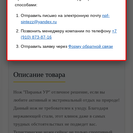
способами:
Отправить письмо на электронную почту
npf-
sintezz@yandex.ru
Позвонить менеджеру компании по телефону
+7
(910) 873-87-16
Отправить заявку через
Форму обратной связи
Описание
Характеристики
Оставить отзыв
Акции
Описание товара
Нож "Пиранья УР" отличное решение, если вы
любите активный и экстримальный отдых на природе!
Данный нож не требователен к уходу. Благодаря
нержавеющей стали, этот клинок даже в самых
трудных обстоятельствах не подведет вас.
Туристические ножи сейчас не только спортивный