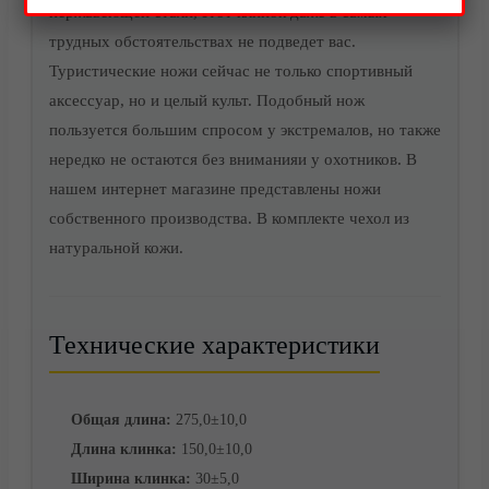
нержавеющей стали, этот клинок даже в самых
трудных обстоятельствах не подведет вас.
Акции
Туристические ножи сейчас не только спортивный
аксессуар, но и целый культ. Подобный нож
пользуется большим спросом у экстремалов, но также
нередко не остаются без вниманияи у охотников. В
нашем интернет магазине представлены ножи
собственного производства. В комплекте чехол из
натуральной кожи.
Технические характеристики
Доставка
Общая длина:
275,0±10,0
Длина клинка:
150,0±10,0
Ширина клинка:
30±5,0