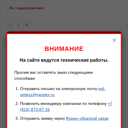
↓ Все характеристики
–
+
В КОРЗИНУ
×
ВНИМАНИЕ
Видео
На сайте ведутся технические работы.
Описание
Характеристики
Оставить отзыв
Просим вас оставлять заказ следующими
способами:
Отправить письмо на электронную почту
npf-
Описание товара
sintezz@yandex.ru
Позвонить менеджеру компании по телефону
+7
Нож "Пиранья НР" отличное решение, если вы
(910) 873-87-16
любите активный и экстримальный отдых на природе!
Отправить заявку через
Форму обратной связи
Данный нож не требователен к уходу. Благодаря