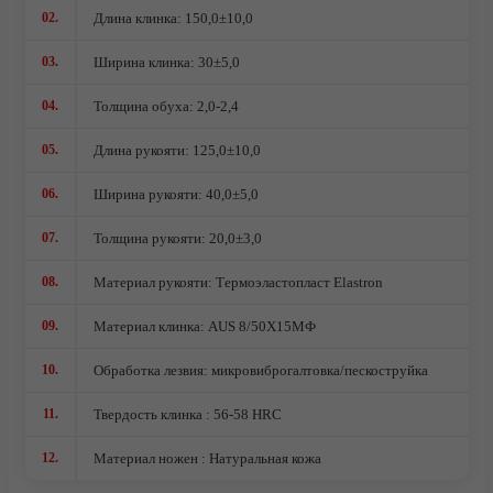
02.
Длина клинка: 150,0±10,0
Ножи кованые из стали Х12МФ
03.
Ширина клинка: 30±5,0
04.
Толщина обуха: 2,0-2,4
05.
Длина рукояти: 125,0±10,0
06.
Ширина рукояти: 40,0±5,0
07.
Толщина рукояти: 20,0±3,0
08.
Материал рукояти: Термоэластопласт Elastron
09.
Материал клинка: AUS 8/50Х15МФ
10.
Обработка лезвия: микровиброгалтовка/пескоструйка
О компании
11.
Твердость клинка : 56-58 HRC
12.
Материал ножен : Натуральная кожа