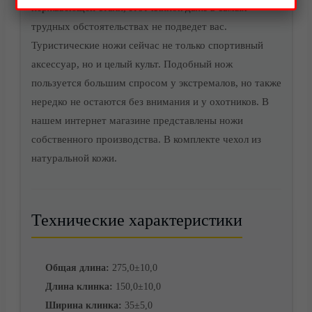
нержавеющей стали, этот клинок даже в самых
трудных обстоятельствах не подведет вас.
Акции
Туристические ножи сейчас не только спортивный
аксессуар, но и целый культ. Подобный нож
пользуется большим спросом у экстремалов, но также
нередко не остаются без внимания и у охотников. В
нашем интернет магазине представлены ножи
собственного производства. В комплекте чехол из
натуральной кожи.
Технические характеристики
Доставка
Общая длина:
275,0±10,0
Длина клинка:
150,0±10,0
Ширина клинка:
35±5,0