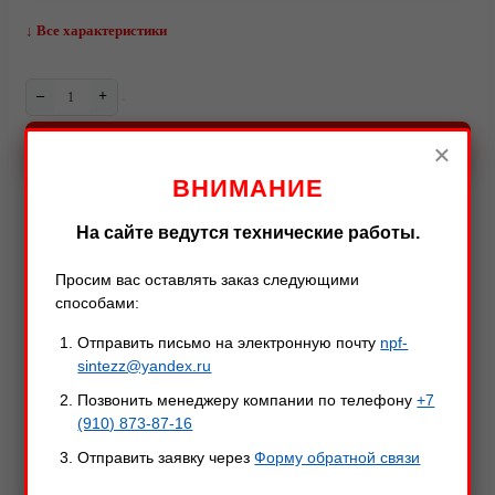
↓ Все характеристики
–
+
В КОРЗИНУ
×
ВНИМАНИЕ
Видео
На сайте ведутся технические работы.
Описание
Характеристики
Оставить отзыв
Просим вас оставлять заказ следующими
способами:
Отправить письмо на электронную почту
npf-
Описание товара
sintezz@yandex.ru
Позвонить менеджеру компании по телефону
+7
Нож "Осетр УР" отличное решение, если вы любите
(910) 873-87-16
активный и экстримальный отдых на природе!
Отправить заявку через
Форму обратной связи
Данный нож не требователен к уходу. Благодаря