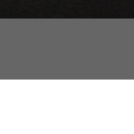
8 (910) 873-87-16
npf-sintezz@yandex.ru