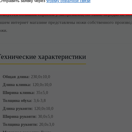
Отправить заявку через
Форму обратной связи
е подведет вас. Туристические ножи сейчас не только спортивный а
ользуется большим спросом у экстремалов, но также нередко не ост
ашем интернет магазине представлены ножи собственного производс
ожи.
Технические характеристики
Общая длина:
230,0±10,0
Длина клинка:
120,0±10,0
Ширина клинка:
35±5,0
Толщина обуха:
3,6-3,8
Длина рукояти:
120,0±10,0
Ширина рукояти:
30,0±5,0
Толщина рукояти:
20,0±3,0