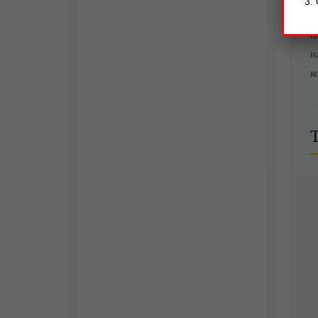
н
п
н
к