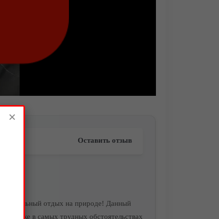
×
Оставить отзыв
кстримальный отдых на природе! Данный
линок даже в самых трудных обстоятельствах