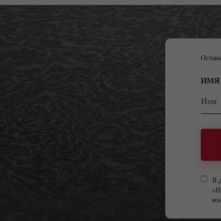
Оставь
ИМЯ
Я 
«Н
ко