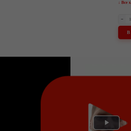
↓ Все 
–
В
Play