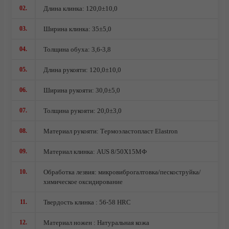
02.
Длина клинка: 120,0±10,0
Ножи кованые из стали 95Х18
Ножи из стали AUS10Co
03.
Ширина клинка: 35±5,0
Ножи кованые из стали Х12МФ
04.
Толщина обуха: 3,6-3,8
05.
Длина рукояти: 120,0±10,0
06.
Ширина рукояти: 30,0±5,0
07.
Толщина рукояти: 20,0±3,0
08.
Материал рукояти: Термоэластопласт Elastron
09.
Материал клинка: AUS 8/50Х15МФ
10.
Обработка лезвия: микровиброгалтовка/пескоструйка/
химическое оксидирование
11.
Твердость клинка : 56-58 HRC
12.
Материал ножен : Натуральная кожа
О компании