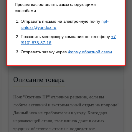
Просим вас оставлять заказ следующими
способами:
Отправить письмо на электронную почту
npf-
sintezz@yandex.ru
Позвонить менеджеру компании по телефону
+7
(910) 873-87-16
Отправить заявку через
Форму обратной связи
Описание
Характеристики
Оставить отзыв
Акции
Описание товара
Нож "Охотник НР" отличное решение, если вы
любите активный и экстримальный отдых на природе!
Данный нож не требователен к уходу. Благодаря
нержавеющей стали, этот клинок даже в самых
трудных обстоятельствах не подведет вас.