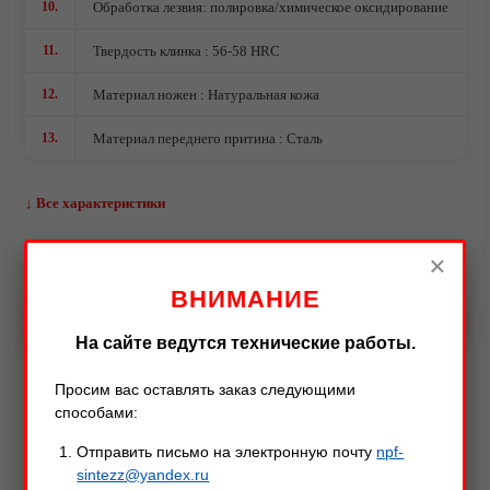
10.
Обработка лезвия: полировка/химическое оксидирование
11.
Твердость клинка : 56-58 HRC
12.
Материал ножен : Натуральная кожа
13.
Материал переднего притина : Сталь
↓ Все характеристики
×
–
+
Видео
ВНИМАНИЕ
В КОРЗИНУ
На сайте ведутся технические работы.
Просим вас оставлять заказ следующими
способами:
Описание
Характеристики
Оставить отзыв
Отправить письмо на электронную почту
npf-
sintezz@yandex.ru