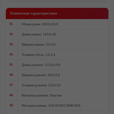
Ножи из стали AUS10Co
Технические характеристики
Ножи кованые из стали Х12МФ
01.
Общая длина: 260,0±10,0
02.
Длина клинка: 145,0±10
03.
Ширина клинка: 25±5,0
04.
Толщина обуха: 2,0-2,4
05.
Длина рукояти: 115,0±10,0
06.
Ширина рукояти: 30,0±5,0
07.
Толщина рукояти: 25,0±3,0
08.
Материал рукояти: Пластик
О компании
09.
Материал клинка: AUS 8/50Х15МФ/У8А