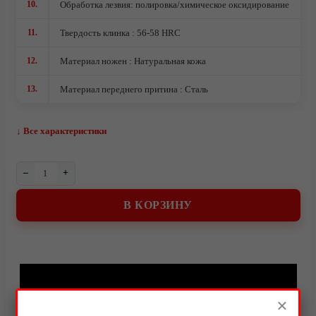
10.
Обработка лезвия: полировка/химическое оксидирование
О компании
11.
Твердость клинка : 56-58 HRC
12.
Материал ножен : Натуральная кожа
13.
Материал переднего притина : Сталь
↓ Все характеристики
–
+
В КОРЗИНУ
Видео
×