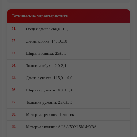
Комплектующие под производство ножей
Ножи кованые из стали 95Х18
Технические характеристики
Ножи из стали AUS10Co
01.
Общая длина: 260,0±10,0
Ножи кованые из стали Х12МФ
02.
Длина клинка: 145,0±10
03.
Ширина клинка: 25±5,0
04.
Толщина обуха: 2,0-2,4
05.
Длина рукояти: 115,0±10,0
06.
Ширина рукояти: 30,0±5,0
07.
Толщина рукояти: 25,0±3,0
08.
Материал рукояти: Пластик
09.
Материал клинка: AUS 8/50Х15МФ/У8А