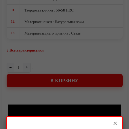
О компании
11.
Твердость клинка : 56-58 HRC
12.
Материал ножен : Натуральная кожа
13.
Материал заднего притина : Сталь
↓ Все характеристики
–
+
В КОРЗИНУ
Видео
×