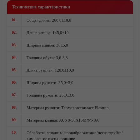
Комплектующие под производство ножей
Технические характеристики
Ножи кованые из стали 95Х18
01.
Общая длина: 260,0±10,0
Ножи из стали AUS10Co
Ножи кованые из стали Х12МФ
02.
Длина клинка: 145,0±10
03.
Ширина клинка: 30±5,0
04.
Толщина обуха: 3,6-3,8
05.
Длина рукояти: 120,0±10,0
06.
Ширина рукояти: 35,0±5,0
07.
Толщина рукояти: 25,0±3,0
08.
Материал рукояти: Термоэластопласт Elastron
09.
Материал клинка: AUS 8/50Х15МФ/У8А
10.
Обработка лезвия: микровиброгалтовка/пескоструйка/
химическое оксидирование