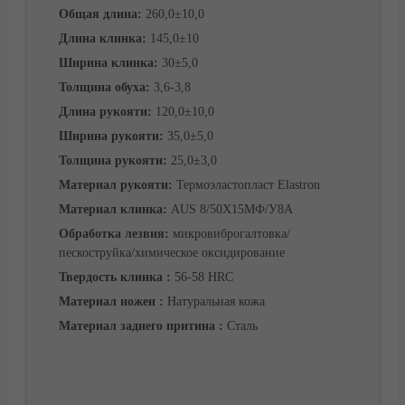
Общая длина:
260,0±10,0
Длина клинка:
145,0±10
Ширина клинка:
30±5,0
Корзина
Толщина обуха:
3,6-3,8
Длина рукояти:
120,0±10,0
Ширина рукояти:
35,0±5,0
Толщина рукояти:
25,0±3,0
Материал рукояти:
Термоэластопласт Elastron
Материал клинка:
AUS 8/50Х15МФ/У8А
Обработка лезвия:
микровиброгалтовка/
пескоструйка/химическое оксидирование
Твердость клинка :
56-58 HRC
Материал ножен :
Натуральная кожа
Материал заднего притина :
Сталь
Контакты