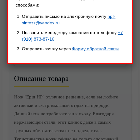
способами:
Отправить письмо на электронную почту
npf-
sintezz@yandex.ru
Позвонить менеджеру компании по телефону
+7
(910) 873-87-16
Отправить заявку через
Форму обратной связи
Описание
Характеристики
Оставить отзыв
Акции
Описание товара
Нож "Ерш НР" отличное решение, если вы любите
активный и экстримальный отдых на природе!
Данный нож не требователен к уходу. Благодаря
нержавеющей стали, этот клинок даже в самых
трудных обстоятельствах не подведет вас.
Туристические ножи сейчас не только спортивный