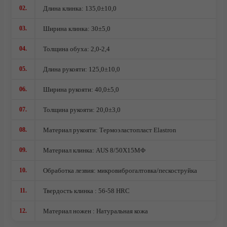
Ножи кованые из стали 95Х18
02.
Длина клинка: 135,0±10,0
Ножи из стали AUS10Co
03.
Ширина клинка: 30±5,0
Ножи кованые из стали Х12МФ
04.
Толщина обуха: 2,0-2,4
05.
Длина рукояти: 125,0±10,0
06.
Ширина рукояти: 40,0±5,0
07.
Толщина рукояти: 20,0±3,0
08.
Материал рукояти: Термоэластопласт Elastron
09.
Материал клинка: AUS 8/50Х15МФ
10.
Обработка лезвия: микровиброгалтовка/пескоструйка
11.
Твердость клинка : 56-58 HRC
12.
Материал ножен : Натуральная кожа
О компании