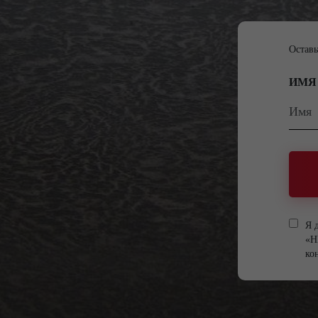
Оставь
ИМЯ
Я 
«Н
ко