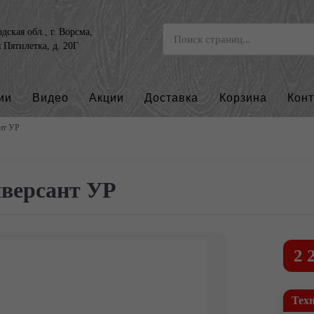
ская обл., г. Ворсма,
я Пятилетка, д. 20Г
ии
Видео
Акции
Доставка
Корзина
Кон
нт УР
версант УР
2 
Тех