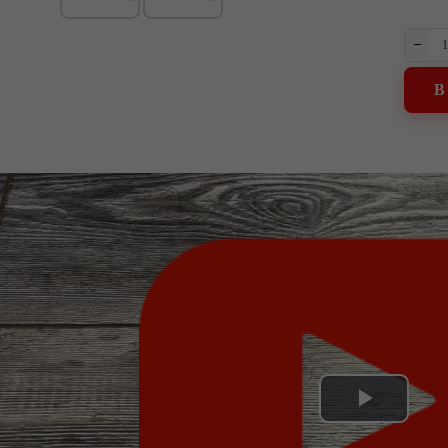
–
В
Play