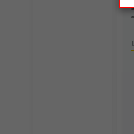
н
п
и