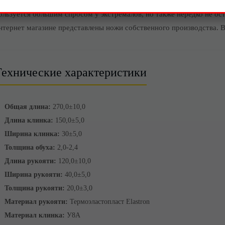
е подведет вас. Туристические ножи сейчас не только спортивный а
ользуется большим спросом у экстремалов, но также нередко не ос
нтернет магазине представлены ножи собственного производства. В
Технические характеристики
Общая длина:
270,0±10,0
Длина клинка:
150,0±5,0
Ширина клинка:
30±5,0
Толщина обуха:
2,0-2,4
Длина рукояти:
120,0±10,0
Ширина рукояти:
40,0±5,0
Толщина рукояти:
20,0±3,0
Материал рукояти:
Термоэластопласт Elastron
Материал клинка:
У8А