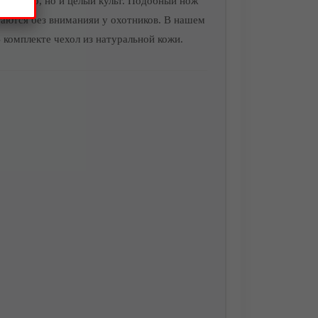
ксессуар, но и целый культ. Подобный нож
таются без вниманияи у охотников. В нашем
 комплекте чехол из натуральной кожи.