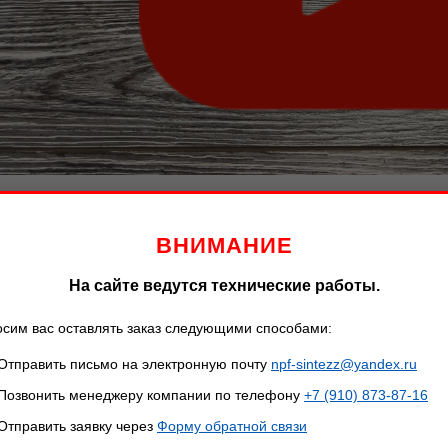
Video
ВНИМАНИЕ
Описание
Характеристики
На сайте ведутся технические работы.
сим вас оставлять заказ следующими способами:
Описание товара
Отправить письмо на электронную почту
npf-sintezz@yandex.ru
ож "Диверсант УР" отличное решение, если вы любите активный и
Позвонить менеджеру компании по телефону
+7 (910) 873-87-16
ож не требователен к уходу. Благодаря нержавеющей стали, этот к
Отправить заявку через
Форму обратной связи