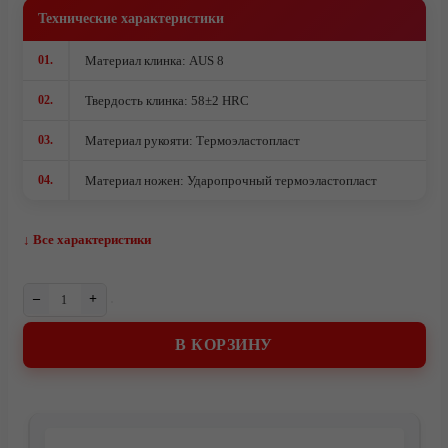
Технические характеристики
Комплектующие под производство ножей
Ножи кованые из стали 95Х18
01.
Материал клинка: AUS 8
Ножи из стали AUS10Co
02.
Твердость клинка: 58±2 HRC
Ножи кованые из стали Х12МФ
03.
Материал рукояти: Термоэластопласт
04.
Материал ножен: Ударопрочный термоэластопласт
↓ Все характеристики
–
+
В КОРЗИНУ