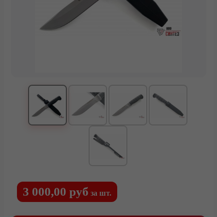
Каталог
Тактические ножи
Туристические и охотничьи ножи
Ножи для выживания
Мачете
Топоры и тяпки
Метательные ножи
Кухонные ножи
Кухонные ножи из стали VG-10
3 000,00 руб
за шт.
Подарочные ножи
Городские