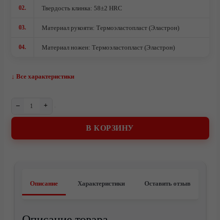
02.
Твердость клинка: 58±2 HRC
Подарочные ножи
03.
Материал рукояти: Термоэластопласт (Эластрон)
Городские
Комплектующие под производство ножей
04.
Материал ножен: Термоэластопласт (Эластрон)
Ножи кованые из стали 95Х18
Ножи из стали AUS10Co
↓ Все характеристики
Ножи кованые из стали Х12МФ
–
+
В КОРЗИНУ
Описание
Характеристики
Оставить отзыв
Описание товара