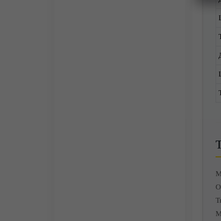
М
О
Т
М