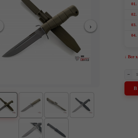
01.
02.
03.
04.
↓ Все 
–
В