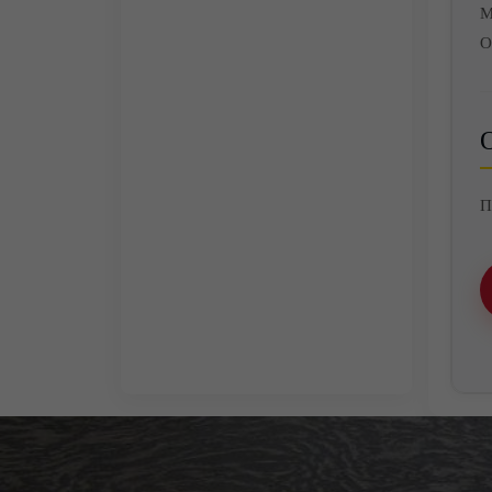
М
О
О
П