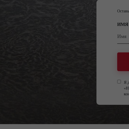
Оставь
ИМЯ
Я 
«Н
ко