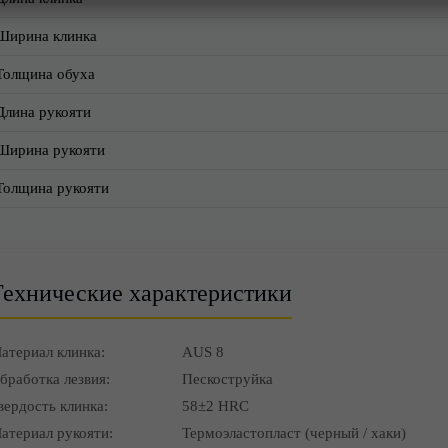
Ширина клинка
Толщина обуха
Длина рукояти
Ширина рукояти
Толщина рукояти
Технические характеристики
атериал клинка:
AUS 8
бработка лезвия:
Пескоструйка
вердость клинка:
58±2 HRC
атериал рукояти:
Термоэластопласт (черный / хаки)