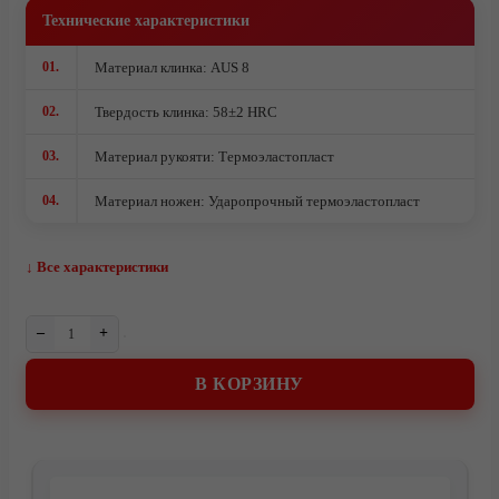
Городские
Технические характеристики
Комплектующие под производство ножей
01.
Материал клинка: AUS 8
Ножи кованые из стали 95Х18
Ножи из стали AUS10Co
02.
Твердость клинка: 58±2 HRC
Ножи кованые из стали Х12МФ
03.
Материал рукояти: Термоэластопласт
04.
Материал ножен: Ударопрочный термоэластопласт
↓ Все характеристики
–
+
В КОРЗИНУ