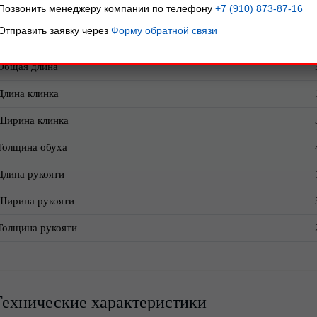
Позвонить менеджеру компании по телефону
+7 (910) 873-87-16
азмеры, мм:
Отправить заявку через
Форму обратной связи
Параметр
Общая длина
Длина клинка
Ширина клинка
Толщина обуха
Длина рукояти
Ширина рукояти
Толщина рукояти
Технические характеристики