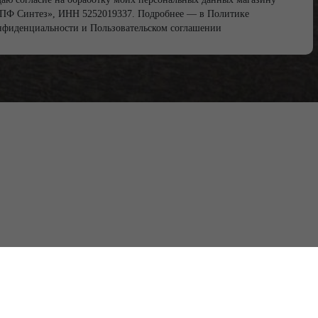
ПФ Синтез», ИНН 5252019337. Подробнее — в
Политике
нфиденциальности
и
Пользовательском соглашении
8 (910) 873-87-16
npf-sintezz@yandex.ru