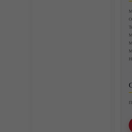
М
О
Т
М
М
М
Н
О
П