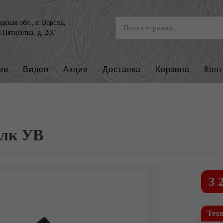
ская обл., г. Ворсма,
я Пятилетка, д. 20Г
ии
Видео
Акции
Доставка
Корзина
Кон
лк УВ
3 
Тех