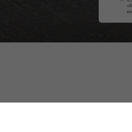
«Н
ко
Нижегородская обл., г. Ворсма,
ул. 2-я Пятилетка, д. 20Г