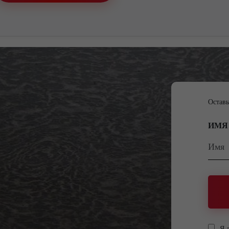
Оставь
ИМЯ
Я 