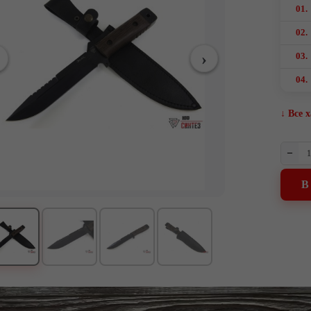
01.
02.
03.
04.
↓ Все 
–
В