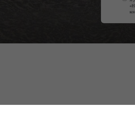
«Н
ко
Нижегородская обл., г. Ворсма,
ул. 2-я Пятилетка, д. 20Г