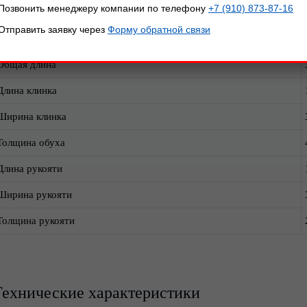
Позвонить менеджеру компании по телефону
+7 (910) 873-87-16
азмеры, мм:
Отправить заявку через
Форму обратной связи
Параметр
Общая длина
Длина клинка
Ширина клинка
Толщина обуха
Длина рукояти
Ширина рукояти
Толщина рукояти
Технические характеристики