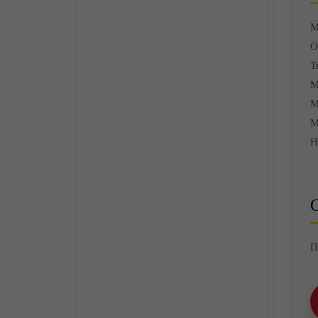
М
О
Т
М
М
М
Н
О
П