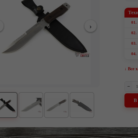
Тех
01.
02.
03.
04.
↓ Все 
–
В