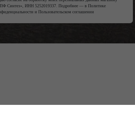
ПФ Синтез», ИНН 5252019337. Подробнее — в
Политике
нфиденциальности
и
Пользовательском соглашении
8 (910) 873-87-16
npf-sintezz@yandex.ru