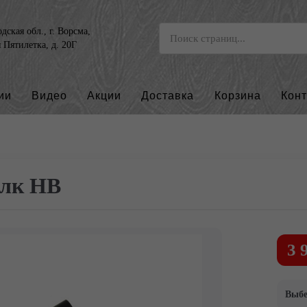
ская обл., г. Ворсма,
я Пятилетка, д. 20Г
ии
Видео
Акции
Доставка
Корзина
Кон
лк НВ
3 
Выбе