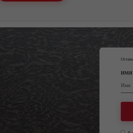
Оставь
ИМЯ
Я 