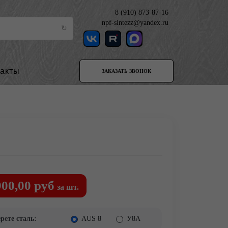
8 (910) 873-87-16
npf-sintezz@yandex.ru
такты
ЗАКАЗАТЬ ЗВОНОК
900,00 руб
за шт.
рете сталь:
AUS 8
У8А