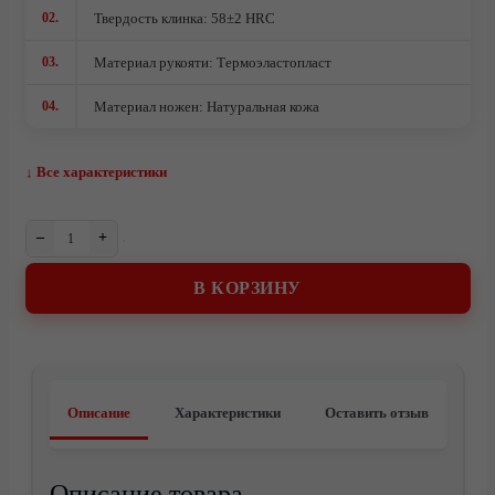
02.
Твердость клинка: 58±2 HRC
Ножи кованые из стали 95Х18
Ножи из стали AUS10Co
03.
Материал рукояти: Термоэластопласт
Ножи кованые из стали Х12МФ
04.
Материал ножен: Натуральная кожа
↓ Все характеристики
–
+
В КОРЗИНУ
Описание
Характеристики
Оставить отзыв
Описание товара
О компании