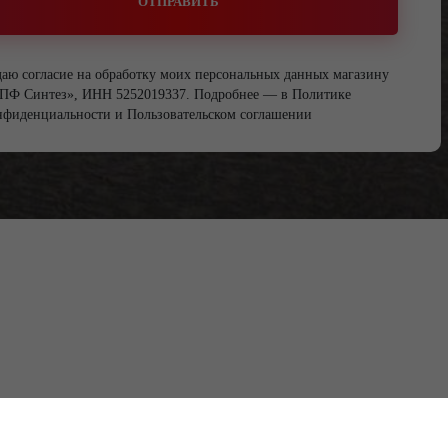
ОТПРАВИТЬ
даю согласие на обработку моих персональных данных магазину
ПФ Синтез», ИНН 5252019337. Подробнее — в
Политике
нфиденциальности
и
Пользовательском соглашении
8 (910) 873-87-16