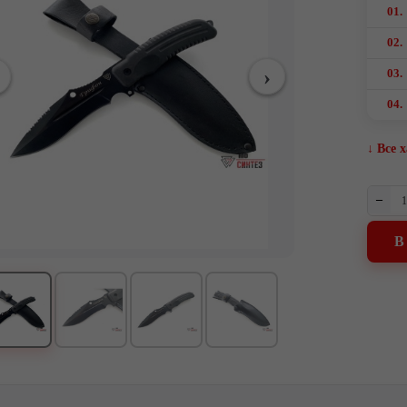
01.
02.
03.
04.
↓ Все 
–
В