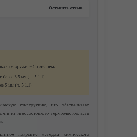
Оставить отзыв
нковым оружием) изделием:
более 3,5 мм (п. 5.1.1)
 5 мм (п. 5.1.1)
ескую конструкцию, что обеспечивает
ять из износостойкого термоэластопласта
м.
щитное покрытие методом химического