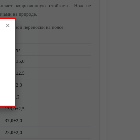
ышает коррозионную стойкость. Нож не
ачами на природе.
×
езопасной переноски на поясе.
Размер
292,0±5,0
155,0±2,5
40,0±2,0
4,8±0,2
133,0±2,5
37,0±2,0
23,0±2,0