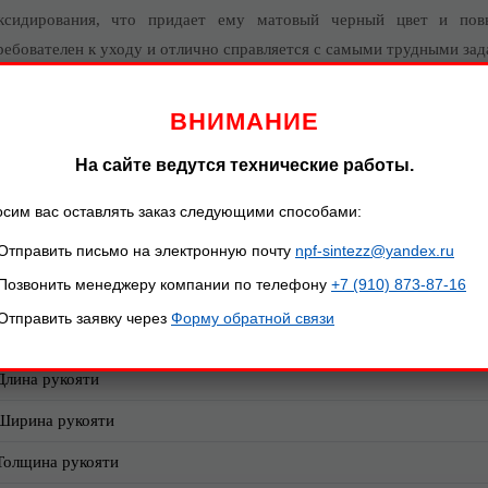
ксидирования, что придает ему матовый черный цвет и пов
ребователен к уходу и отлично справляется с самыми трудными зад
 комплекте с ножом идут прочные ножны из натуральной кожи для б
ВНИМАНИЕ
азмеры, мм:
На сайте ведутся технические работы.
Параметр
сим вас оставлять заказ следующими способами:
Общая длина
Отправить письмо на электронную почту
npf-sintezz@yandex.ru
Длина клинка
Позвонить менеджеру компании по телефону
+7 (910) 873-87-16
Ширина клинка
Отправить заявку через
Форму обратной связи
Толщина обуха
Длина рукояти
Ширина рукояти
Толщина рукояти