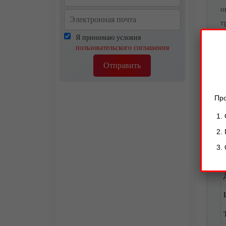
о
т
Я принимаю условия
В
пользовательского соглашения
Р
Отправить
Про