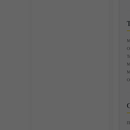
М
О
Т
М
М
О
О
П