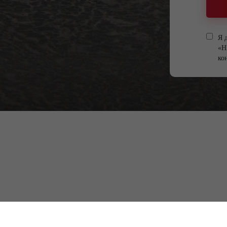
Я 
«Н
ко
Нижегородская обл., г. Ворсма,