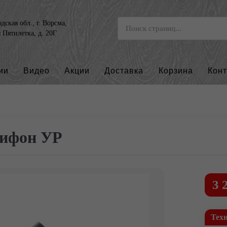
ская обл., г. Ворсма,
я Пятилетка, д. 20Г
ии
Видео
Акции
Доставка
Корзина
Кон
ифон УР
3 
Тех