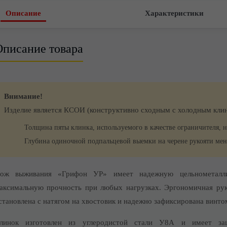
Описание
Характеристики
Описание товара
Внимание!
Изделие является КСОИ (конструктивно сходным с холодным кли
Толщина пяты клинка, используемого в качестве ограничителя, не 
Глубина одиночной подпальцевой выемки на черене рукояти менее
ож выживания «Грифон УР» имеет надежную цельнометаллич
аксимальную прочность при любых нагрузках. Эргономичная руко
становлена с натягом на хвостовик и надежно зафиксирована винто
линок изготовлен из углеродистой стали У8А и имеет за