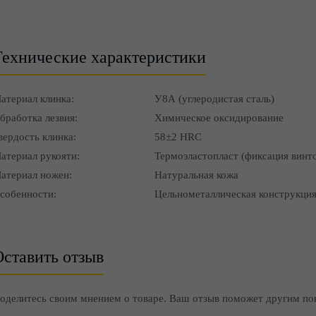
Технические характеристики
атериал клинка:
У8А (углеродистая сталь)
бработка лезвия:
Химическое оксидирование
вердость клинка:
58±2 HRC
атериал рукояти:
Термоэластопласт (фиксация винт
атериал ножен:
Натуральная кожа
собенности:
Цельнометаллическая конструкци
ставить отзыв
оделитесь своим мнением о товаре. Ваш отзыв поможет другим по