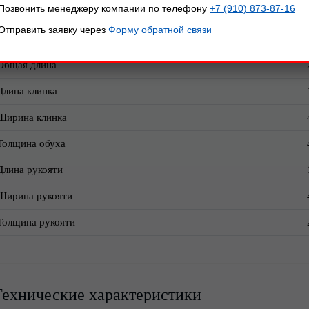
Позвонить менеджеру компании по телефону
+7 (910) 873-87-16
азмеры, мм:
Отправить заявку через
Форму обратной связи
Параметр
Общая длина
Длина клинка
Ширина клинка
Толщина обуха
Длина рукояти
Ширина рукояти
Толщина рукояти
Технические характеристики