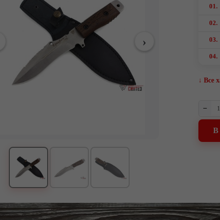
01.
02.
03.
04.
↓ Все 
–
В