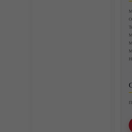
М
О
Т
М
М
М
Н
О
П