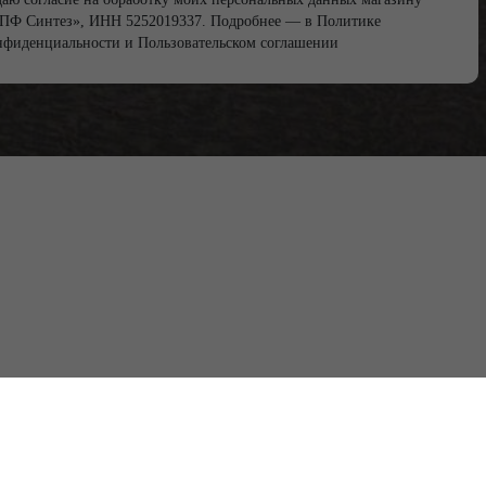
ПФ Синтез», ИНН 5252019337. Подробнее — в
Политике
нфиденциальности
и
Пользовательском соглашении
8 (910) 873-87-16
npf-sintezz@yandex.ru