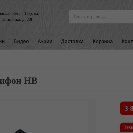
ская обл., г. Ворсма,
я Пятилетка, д. 20Г
ии
Видео
Акции
Доставка
Корзина
Кон
ифон НВ
3 
Тех