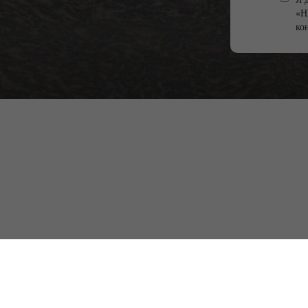
«Н
ко
Нижегородская обл., г. Ворсма,
ул. 2-я Пятилетка, д. 20Г