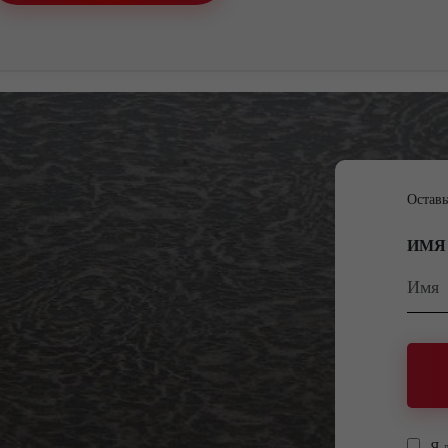
Оставь
ИМЯ
Я 