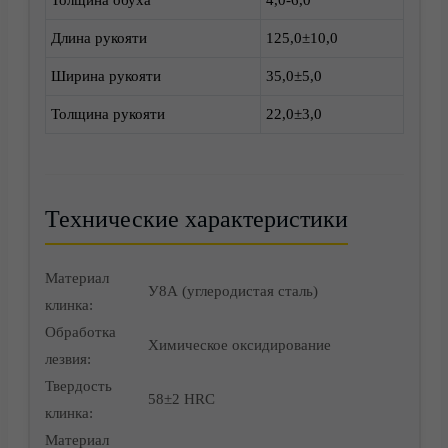
Толщина обуха
4,0-6,0
Длина рукояти
125,0±10,0
Доставка
Ширина рукояти
35,0±5,0
Толщина рукояти
22,0±3,0
Технические характеристики
Материал
У8А (углеродистая сталь)
клинка:
Обработка
Химическое оксидирование
лезвия:
Твердость
58±2 HRC
Корзина
клинка:
Материал