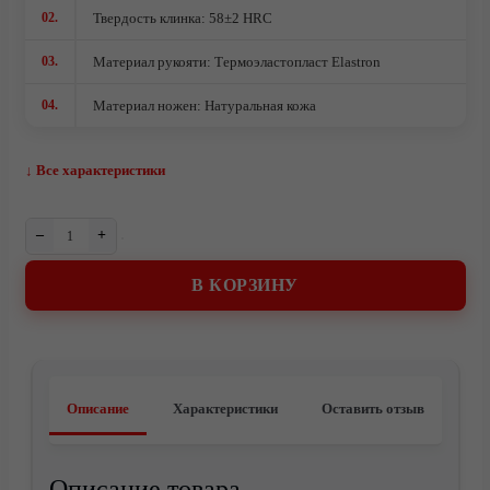
Ножи кованые из стали 95Х18
02.
Твердость клинка: 58±2 HRC
Ножи из стали AUS10Co
03.
Материал рукояти: Термоэластопласт Elastron
Ножи кованые из стали Х12МФ
04.
Материал ножен: Натуральная кожа
↓ Все характеристики
–
+
В КОРЗИНУ
Описание
Характеристики
Оставить отзыв
О компании
Описание товара