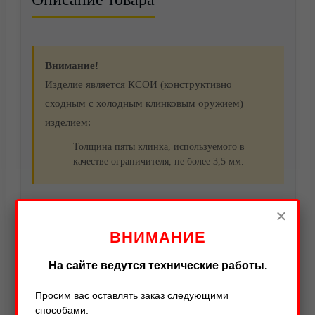
Внимание!
Изделие является КСОИ (конструктивно
сходным с холодным клинковым оружием)
изделием:
Толщина пяты клинка, используемого в
качестве ограничителя, не более 3,5 мм.
Нож выживания «Беркут УР» — отличное решение
×
Видео
для активного отдыха, туризма и охоты. Клинок
ВНИМАНИЕ
изготовлен из углеродистой стали У8А и имеет
защитное покрытие методом химического
На сайте ведутся технические работы.
оксидирования, что придает ему матовый черный
Просим вас оставлять заказ следующими
цвет и повышает коррозионную стойкость.
способами: