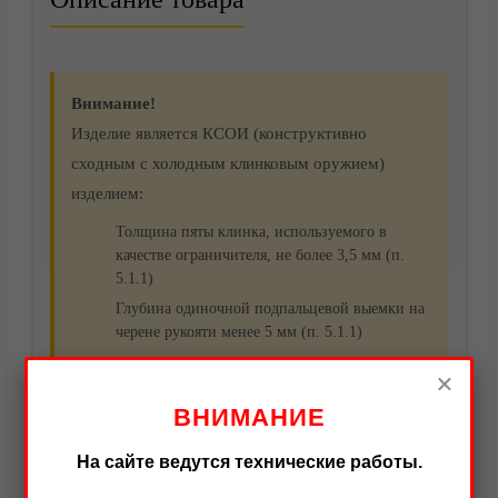
Внимание!
Изделие является КСОИ (конструктивно
сходным с холодным клинковым оружием)
изделием:
Толщина пяты клинка, используемого в
качестве ограничителя, не более 3,5 мм (п.
5.1.1)
Глубина одиночной подпальцевой выемки на
черене рукояти менее 5 мм (п. 5.1.1)
Видео
×
Нож выживания «Беркут НР» имеет надежную
ВНИМАНИЕ
цельнометаллическую конструкцию, что
На сайте ведутся технические работы.
обеспечивает максимальную прочность при любых
нагрузках. Эргономичная рукоять из износостойкого