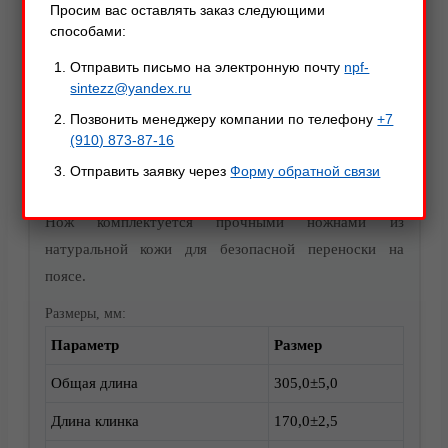
Просим вас оставлять заказ следующими
термоэластопласта установлена с натягом на
способами:
хвостовик и надежно зафиксирована винтом.
Отправить письмо на электронную почту
npf-
Обработка клинка:
sintezz@yandex.ru
Сталь AUS 8
— микровиброгалтовка (матовая
Позвонить менеджеру компании по телефону
+7
поверхность, устойчивая к коррозии)
(910) 873-87-16
Сталь 50Х15МФ
— пескоструйка (декоративное
Отправить заявку через
Форму обратной связи
матовое покрытие)
Акции
Нож комплектуется прочными ножнами из
натуральной кожи для безопасной переноски на
поясе.
Размеры, мм:
Параметр
Размер
Общая длина
305,0±5,0
Длина клинка
170,0±2,5