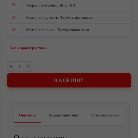
02.
Твердость клинка: 58±2 HRC
Ножи кованые из стали 95Х18
Ножи из стали AUS10Co
03.
Материал рукояти: Термоэластопласт
Ножи кованые из стали Х12МФ
04.
Материал ножен: Натуральная кожа
↓ Все характеристики
–
+
В КОРЗИНУ
Описание
Характеристики
Оставить отзыв
О компании
Описание товара