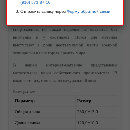
(910) 873-87-16
Метательные ножи сейчас не только спортивный
Отправить заявку через
Форму обратной связи
аксессуар, но и целый культ. Подобные ножи
пользуются большим спросом в основном у
спортсменов, но также нередко не остаются без
внимания и у охотников. Ножи для метания
выступают в роли неотъемлемой части военной
экипировки в некоторых армиях мира.
Акции
В нашем интернет-магазине представлены
метательные ножи собственного производства. В
комплекте идут ножны из натуральной кожи.
Размеры, мм:
Параметр
Размер
Общая длина
230,0±15,0
Длина клинка
120,0±10,0
Доставка