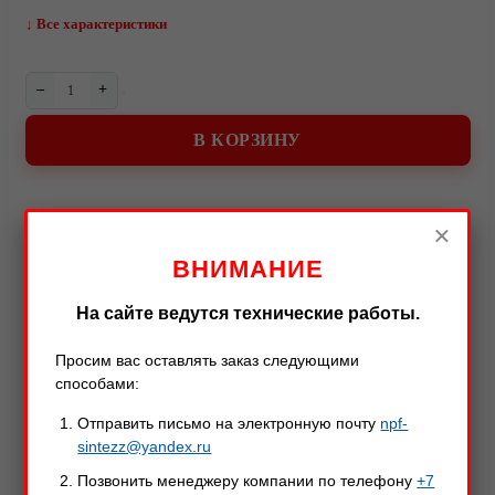
↓ Все характеристики
–
+
В КОРЗИНУ
О компании
×
ВНИМАНИЕ
Описание
Характеристики
Оставить отзыв
На сайте ведутся технические работы.
Описание товара
Просим вас оставлять заказ следующими
способами:
Метательный нож «Стрела» — отличное решение,
Отправить письмо на электронную почту
npf-
если вы любите метать ножи! Данный нож не
sintezz@yandex.ru
Видео
требователен к уходу, благодаря нержавеющей стали.
Позвонить менеджеру компании по телефону
+7