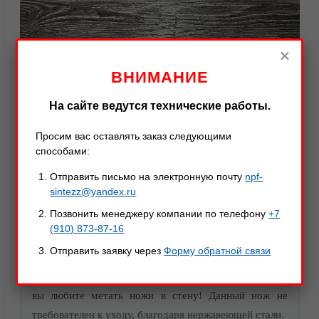
×
ВНИМАНИЕ
На сайте ведутся технические работы.
Видео
Просим вас оставлять заказ следующими
способами:
Отправить письмо на электронную почту
npf-
Описание
Характеристики
Оставить отзыв
sintezz@yandex.ru
Позвонить менеджеру компании по телефону
+7
(910) 873-87-16
Описание товара
Отправить заявку через
Форму обратной связи
Метательный нож «Копье» — отличное решение, если
вы любите метать ножи в стену! Данный нож не
требователен к уходу, благодаря нержавеющей стали.