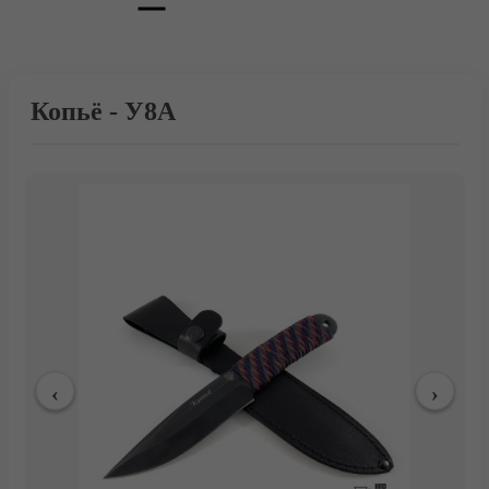
Копьё - У8А
Главная