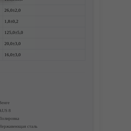
26,0±2,0
1,8±0,2
125,0±5,0
20,0±3,0
16,0±3,0
Венге
AUS 8
Полировка
Нержавеющая сталь