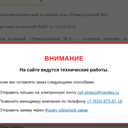
ельнометаллический кухонный нож «Универсальный №3».
ротокол испытаний №465 от 13.04.2018
ож кухонный «Универсальный №3» — отличное решение, есл
ребователен к уходу, благодаря стали AUS 8 нарезку можно производ
арелке или металлической поверхности, нож совершенно не постра
ВНИМАНИЕ
 подобный нож есть практически в каждом доме, потому что не тр
На сайте ведутся технические работы.
Цена: 2 600 руб.
2 700 руб.
сим вас оставлять заказ следующими способами:
Отправить письмо на электронную почту
npf-sintezz@yandex.ru
азмеры ножа, мм:
Позвонить менеджеру компании по телефону
+7 (910) 873-87-16
Параметр
Отправить заявку через
Форму обратной связи
Общая длина
Длина клинка