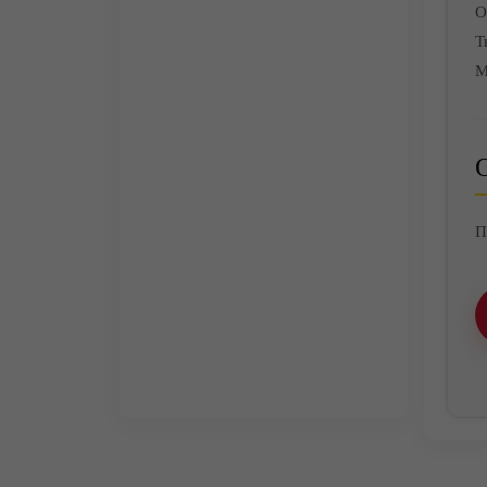
О
Т
М
О
П