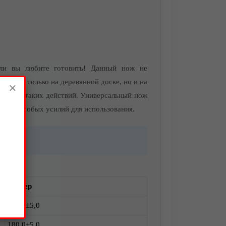
и вы любите готовить! Данный нож не
ить не только на деревянной доске, но и на
×
дает от таких действий. Универсальный нож
ебует особых усилий для использования.
Размер
305,0±5,0
180,0±5,0