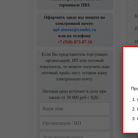
терминале ПВЗ.
Ц
Оформить заказ вы можете по
электронной почте:
П
npf-sintezz@yandex.ru
или по телефону
Н
+7 (910) 873-87-16
т
Если Вы представитель торгующих
т
организаций, ИП или оптовый
—
покупатель, то можете получить наш
оптовый прайс-лист, оставив вашу
электронную почту.
Про
Оптовая цена вступает в силу при
заказе от 30 000 руб с НДС.
Р