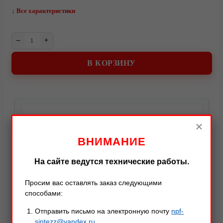
↓ Все характеристики
–
+
В КОРЗИНУ
О компании
Описание
Характеристики
Оставить отзыв
×
ВНИМАНИЕ
Описание товара
На сайте ведутся технические работы.
Просим вас оставлять заказ следующими
Цельнометаллический кухонный нож «Шеф №4»
способами:
(Японский шеф).
Отправить письмо на электронную почту
npf-
Протокол испытаний №460 от 13.04.2018
sintezz@yandex.ru
Видео