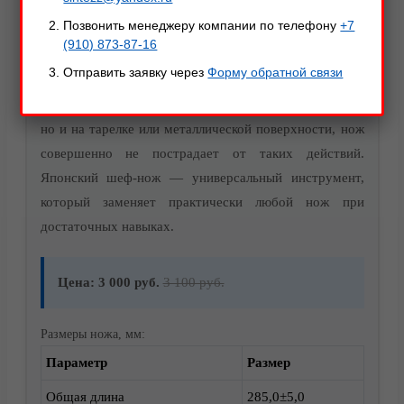
Позвонить менеджеру компании по телефону
+7
Нож кухонный «Японский шеф» — отличное
(910) 873-87-16
решение, если вы любите готовить! Данный нож не
Отправить заявку через
Форму обратной связи
требователен к уходу, благодаря стали AUS 8 нарезку
можно производить не только на деревянной доске,
но и на тарелке или металлической поверхности, нож
совершенно не пострадает от таких действий.
Японский шеф-нож — универсальный инструмент,
который заменяет практически любой нож при
Акции
достаточных навыках.
Цена: 3 000 руб.
3 100 руб.
Размеры ножа, мм:
Параметр
Размер
Общая длина
285,0±5,0