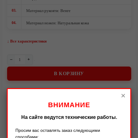
03.
Материал рукояти: Венге
04.
Материал ножен: Натуральная кожа
↓ Все характеристики
–
+
О компании
В КОРЗИНУ
×
ВНИМАНИЕ
Описание
Характеристики
Оставить отзыв
На сайте ведутся технические работы.
Описание товара
Просим вас оставлять заказ следующими
способами: