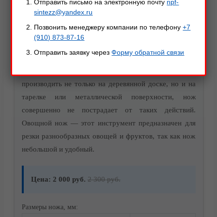
Отправить письмо на электронную почту
npf-
Цельнометаллический кухонный нож «Овощной - 2».
Видео
sintezz@yandex.ru
Протокол испытаний №467 от 13.04.2018
Позвонить менеджеру компании по телефону
+7
(910) 873-87-16
Овощной нож №2 — отличное решение, если вы
Отправить заявку через
Форму обратной связи
любите готовить! Данный нож не требователен к
уходу, благодаря стали AUS 8 нарезку можно
производить не только на деревянной доске, но и на
тарелке или металлической поверхности, нож
совершенно не пострадает от таких действий.
Овощной нож — этот инструмент предназначен для
Акции
резки разнообразных овощей и фруктов, так как нож
небольшой и удобный.
Цена: 2 000 руб.
2 300 руб.
Размеры ножа, мм: