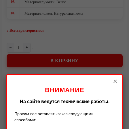
03.
Материал рукояти: Венге
04.
Материал ножен: Натуральная кожа
↓ Все характеристики
–
+
В КОРЗИНУ
О компании
×
ВНИМАНИЕ
Описание
Характеристики
Оставить отзыв
На сайте ведутся технические работы.
Описание товара
Просим вас оставлять заказ следующими
способами: