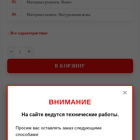
03.
Материал рукояти: Венге
04.
Материал ножен: Натуральная кожа
↓ Все характеристики
–
+
В КОРЗИНУ
О компании
×
ВНИМАНИЕ
Описание
Характеристики
Оставить отзыв
На сайте ведутся технические работы.
Описание товара
Просим вас оставлять заказ следующими
способами: