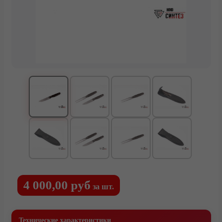
Каталог
Тактические ножи
Туристические и охотничьи ножи
Ножи для выживания
Мачете
Топоры и тяпки
Метательные ножи
Кухонные ножи
Кухонные ножи из стали VG-10
Подарочные ножи
Городские
4 000,00 руб
за шт.
Комплектующие под производство ножей
Ножи кованые из стали 95Х18
Технические характеристики