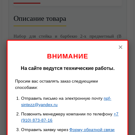
Описание товара
Набор для стейка и барбекю 2-х предметный (В
комплекте: универсальный нож, вилка, чехол).
×
ВНИМАНИЕ
Набор для стейка и барбекю — идеальный спутник
Видео
ваших кулинарных приключений на природе или даче.
На сайте ведутся технические работы.
Этот набор станет незаменимым помощником в
Просим вас оставлять заказ следующими
приготовлении вкусных блюд на свежем воздухе.
способами:
В комплект входят:
Отправить письмо на электронную почту
npf-
Разделочный нож из нержавеющей стали AUS 8,
sintezz@yandex.ru
который обеспечит идеальное нарезание мяса и
Позвонить менеджеру компании по телефону
+7
овощей.
(910) 873-87-16
Вилка, выполненная из того же высококачественного
материала, поможет аккуратно подавать блюда.
Отправить заявку через
Форму обратной связи