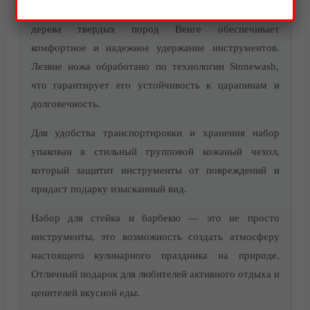
Особое внимание уделено эргономике: рукоять из
дерева твердых пород Венге обеспечивает
Акции
комфортное и надежное удержание инструментов.
Лезвие ножа обработано по технологии Stonewash,
что гарантирует его устойчивость к царапинам и
долговечность.
Для удобства транспортировки и хранения набор
упакован в стильный групповой кожаный чехол,
который защитит инструменты от повреждений и
придаст подарку изысканный вид.
Набор для стейка и барбекю — это не просто
инструменты, это возможность создать атмосферу
настоящего кулинарного праздника на природе.
Доставка
Отличный подарок для любителей активного отдыха и
ценителей вкусной еды.