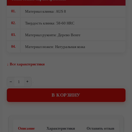
Ножи из стали AUS10Co
Ножи кованые из стали Х12МФ
01.
Материал клинка: AUS 8
02.
Твердость клинка: 58-60 HRC
03.
Материал рукояти: Дерево Венге
04.
Материал ножен: Натуральная кожа
↓ Все характеристики
–
+
В КОРЗИНУ
О компании
Описание
Характеристики
Оставить отзыв