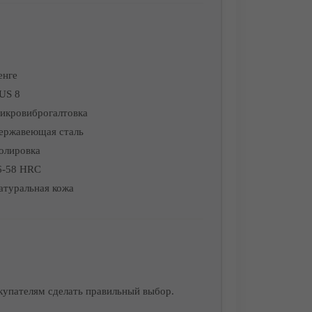
енге
US 8
икровиброгалтовка
ержавеющая сталь
олировка
6-58 HRC
атуральная кожа
купателям сделать правильный выбор.