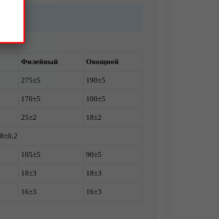
Филейный
Овощной
275±5
190±5
170±5
100±5
25±2
18±2
,8±0,2
105±5
90±5
18±3
18±3
16±3
16±3