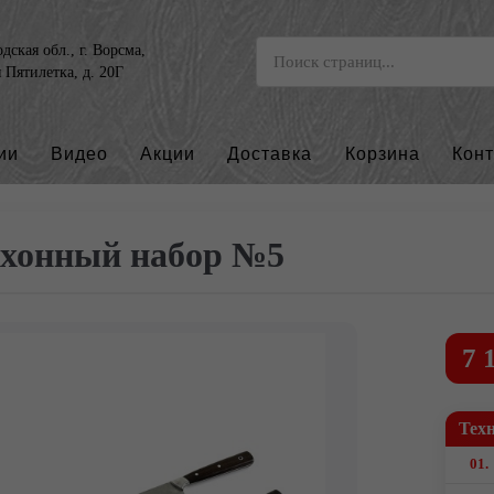
ская обл., г. Ворсма,
я Пятилетка, д. 20Г
ии
Видео
Акции
Доставка
Корзина
Кон
хонный набор №5
7 
Тех
01.