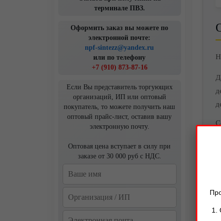
терминале ПВЗ.
Оформить заказ вы можете по
электронной почте:
npf-sintezz@yandex.ru
Н
или по телефону
+7 (910) 873-87-16
Д
Если Вы представитель торгующих
д
организаций, ИП или оптовый
д
покупатель, то можете получить наш
оптовый прайс-лист, оставив вашу
С
электронную почту.
Оптовая цена вступает в силу при
заказе от 30 000 руб с НДС.
Про