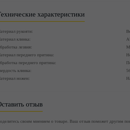
Технические характеристики
атериал рукояти:
В
атериал клинка:
A
бработка лезвия:
М
атериал переднего притина:
Н
бработка переднего притина:
П
вердость клинка:
5
атериал ножен:
Н
ставить отзыв
оделитесь своим мнением о товаре. Ваш отзыв поможет другим по