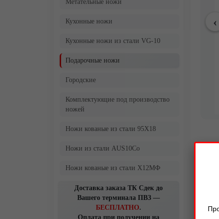
Метательные ножи
Кухонные ножи
Кухонные ножи из стали VG-10
Подарочные ножи
Городские
Комплектующие под производство
ножей
Ножи кованые из стали 95Х18
Ножи из стали AUS10Co
Ножи кованые из стали Х12МФ
Доставка заказа ТК Сдек до
Вашего терминала ПВЗ —
БЕСПЛАТНО
.
Про
Оплата при получении на