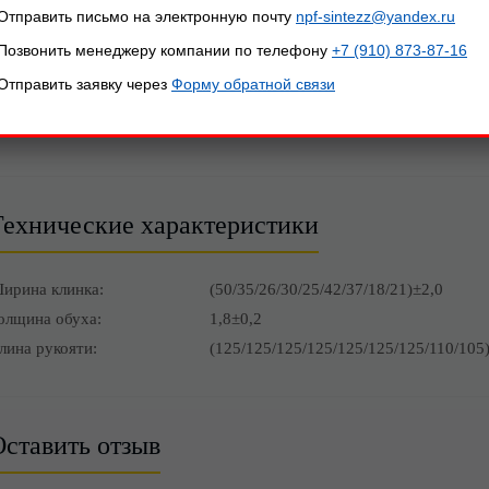
Отправить письмо на электронную почту
npf-sintezz@yandex.ru
Позвонить менеджеру компании по телефону
+7 (910) 873-87-16
Описание товара
Отправить заявку через
Форму обратной связи
АННОЕ ИЗДЕЛИЕ НАХОДИТСЯ НА ЭТАПЕ РАЗРАБОТ
Технические характеристики
ирина клинка:
(50/35/26/30/25/42/37/18/21)±2,0
олщина обуха:
1,8±0,2
лина рукояти:
(125/125/125/125/125/125/125/110/105
ставить отзыв