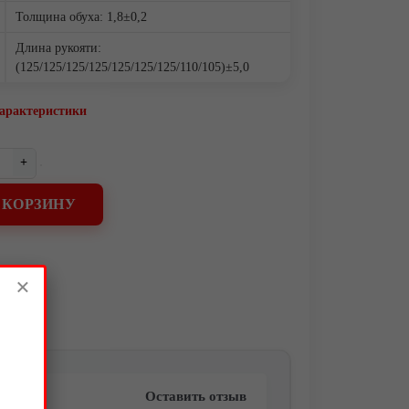
Толщина обуха: 1,8±0,2
Длина рукояти:
(125/125/125/125/125/125/125/110/105)±5,0
характеристики
+
 КОРЗИНУ
×
Оставить отзыв