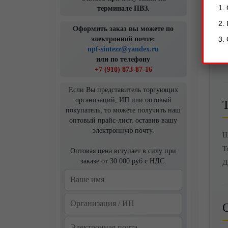
терминале ПВЗ.
Оформить заказ вы можете по
электронной почте:
npf-sintezz@yandex.ru
Д
или по телефону
+7 (910) 873-87-16
Если Вы представитель торгующих
организаций, ИП или оптовый
покупатель, то можете получить наш
оптовый прайс-лист, оставив вашу
электронную почту.
Ш
Т
Оптовая цена вступает в силу при
заказе от 30 000 руб с НДС.
Д
О