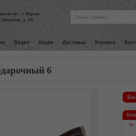
ская обл., г. Ворсма,
я Пятилетка, д. 20Г
ии
Видео
Акции
Доставка
Корзина
Кон
дарочный 6
Бес
Тех
01.