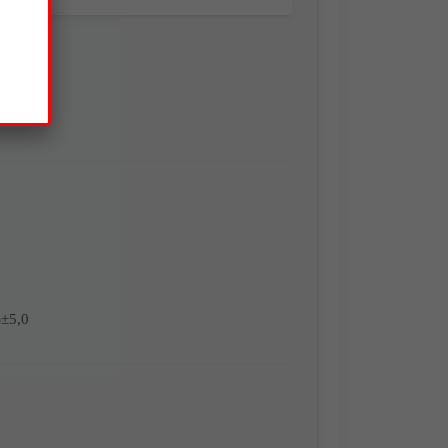
КИ
)±5,0