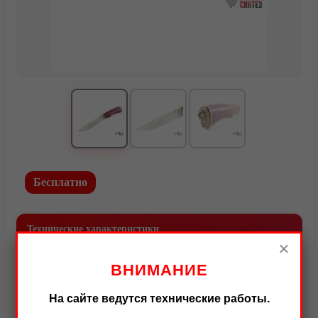
Топоры и тяпки
Метательные ножи
Кухонные ножи
Кухонные ножи из стали VG-10
Подарочные ножи
Городские
Комплектующие под производство ножей
Ножи кованые из стали 95Х18
Бесплатно
Ножи из стали AUS10Co
Ножи кованые из стали Х12МФ
Технические характеристики
×
01.
Ширина клинка: (50/35/26/30/25/42/37/18/21)±2,0
ВНИМАНИЕ
02.
Толщина обуха: 1,8±0,2
На сайте ведутся технические работы.
03.
Длина рукояти: