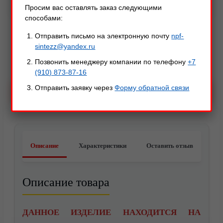
Просим вас оставлять заказ следующими
(125/125/125/125/125/125/125/110/105)±5,0
способами:
О компании
Отправить письмо на электронную почту
npf-
↓ Все характеристики
sintezz@yandex.ru
Позвонить менеджеру компании по телефону
+7
–
+
(910) 873-87-16
Отправить заявку через
Форму обратной связи
В КОРЗИНУ
Видео
Описание
Характеристики
Оставить отзыв
Описание товара
Акции
ДАННОЕ ИЗДЕЛИЕ НАХОДИТСЯ НА