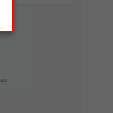
КИ
)±5,0