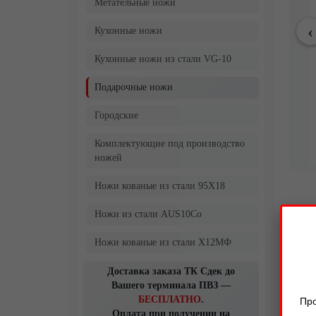
Метательные ножи
Кухонные ножи
Кухонные ножи из стали VG-10
Подарочные ножи
Городские
Комплектующие под производство
ножей
Ножи кованые из стали 95Х18
Ножи из стали AUS10Co
Ножи кованые из стали Х12МФ
Доставка заказа ТК Сдек до
Вашего терминала ПВЗ —
БЕСПЛАТНО
.
Про
Оплата при получении на