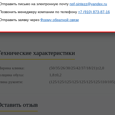
Отправить письмо на электронную почту
npf-sintezz@yandex.ru
Позвонить менеджеру компании по телефону
+7 (910) 873-87-16
Описание товара
Отправить заявку через
Форму обратной связи
АННОЕ ИЗДЕЛИЕ НАХОДИТСЯ НА ЭТАПЕ РАЗРАБОТ
Технические характеристики
ирина клинка:
(50/35/26/30/25/42/37/18/21)±2,0
олщина обуха:
1,8±0,2
лина рукояти:
(125/125/125/125/125/125/125/110/105
ставить отзыв