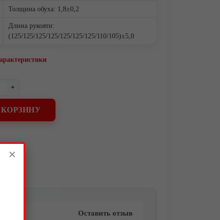
Толщина обуха: 1,8±0,2
Длина рукояти:
(125/125/125/125/125/125/125/110/105)±5,0
характеристики
+
 КОРЗИНУ
×
Оставить отзыв