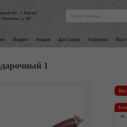
ская обл., г. Ворсма,
я Пятилетка, д. 20Г
ии
Видео
Акции
Доставка
Корзина
Кон
дарочный 1
Бес
Тех
01.