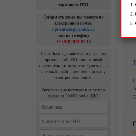
терминале ПВЗ.
Оформить заказ вы можете по
электронной почте:
npf-sintezz@yandex.ru
Д
или по телефону
+7 (910) 873-87-16
Если Вы представитель торгующих
организаций, ИП или оптовый
покупатель, то можете получить наш
оптовый прайс-лист, оставив вашу
электронную почту.
Ш
Т
Оптовая цена вступает в силу при
заказе от 30 000 руб с НДС.
Д
О