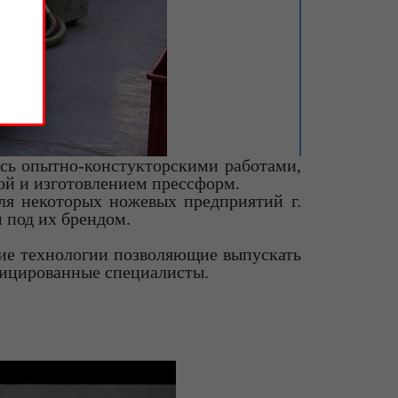
сь опытно-констукторскими работами,
ой и изготовлением прессформ.
ля некоторых ножевых предприятий г.
 под их брендом.
ие технологии позволяющие выпускать
фицированные специалисты.