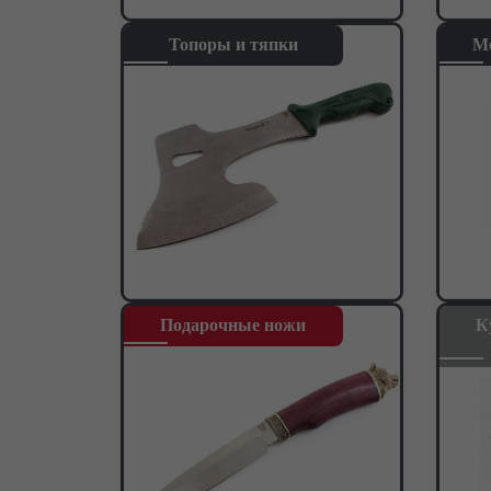
Топоры и тяпки
М
Подарочные ножи
К