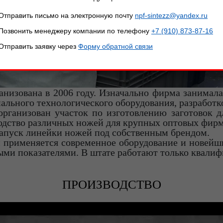
Отправить письмо на электронную почту
npf-sintezz@yandex.ru
Позвонить менеджеру компании по телефону
+7 (910) 873-87-16
Отправить заявку через
Форму обратной связи
изована в 2006 году. Изначально фирма занимала
ального технологического оборудования, разработк
организован участок по изготовлению заготовок д
водство различных ножей для крупных оптовых фирм
апуск линейки ножей под собственным брендом.
и применяется современное оборудование и новейш
ми показателями. В штате работают только квали
ПРОИЗВОДСТВО