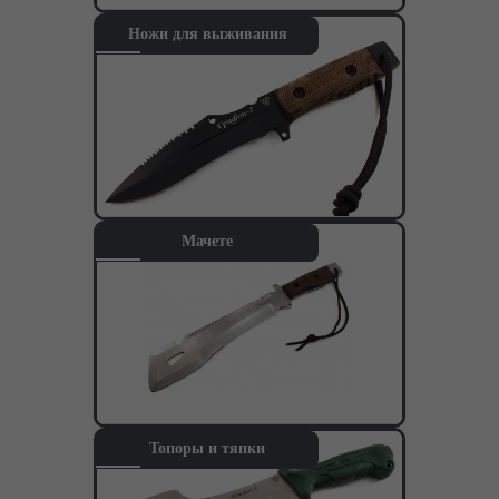
Ножи для выживания
Каталог
Тактические ножи
Туристические и охотничьи ножи
Ножи для выживания
Мачете
Мачете
Топоры и тяпки
Метательные ножи
Кухонные ножи
Кухонные ножи из стали VG-10
Подарочные ножи
Городские
Топоры и тяпки
Комплектующие под производство ножей