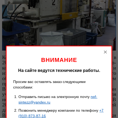
Акции
×
Компания ООО НПФ «Синтез» организована в
ВНИМАНИЕ
2006 году. Изначально фирма занималась опытно-
констукторскими работами, разработкой и
На сайте ведутся технические работы.
изготовлением специального технологического
оборудования, разработкой и изготовлением
Просим вас оставлять заказ следующими
прессформ.
способами:
В 2008 году на предприятии был организован
участок по изготовлению заготовок для
Отправить письмо на электронную почту
npf-
некоторых ножевых предприятий г. Ворсмы. В
sintezz@yandex.ru
2010 году начато производство различных ножей
для крупных оптовых фирм под их брендом.
Позвонить менеджеру компании по телефону
+7
В 2018 году произошел успешный запуск линейки
(910) 873-87-16